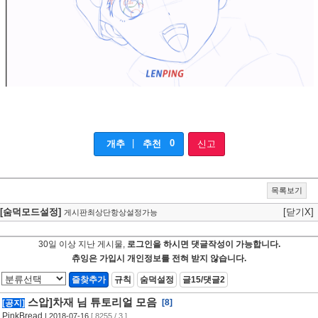
|
0
개추
추천
신고
목록보기
[숨덕모드설정]
[닫기X]
게시판최상단항상설정가능
30일 이상 지난 게시물,
로그인을 하시면 댓글작성이 가능합니다.
츄잉은 가입시 개인정보를 전혀 받지 않습니다.
즐찾추가
규칙
숨덕설정
글15/댓글2
스압]차재 님 튜토리얼 모음
[8]
[공지]
PinkBread
| 2018-07-16
[ 8255 / 3 ]