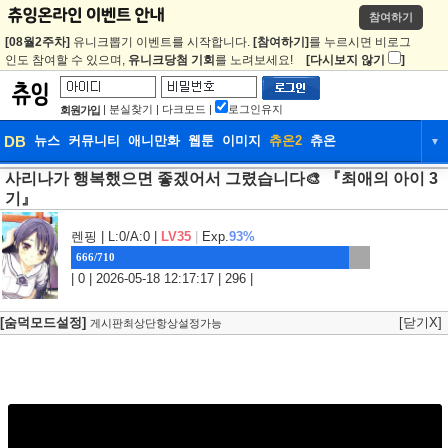
참여하기
[08월2주차]
유니크뽑기 이벤트를 시작합니다.
[참여하기]
를 누르시면 비로그
인도 참여할 수 있으며,
유니크당첨 기회
를 노려보세요!
[다시보지 않기
]
|
분실찾기
|
다크모드
|
로그인유지
회원가입
DB
뉴스
커뮤니티
애니만화
웹툰
이미지
츄온2
츄온
▼
사리나가 행복했으면 좋겠어서 그렸습니다🎨 『최애의 아이 3
DB
뉴스
커뮤니티
애니만화
기』
웹툰
이미지
츄온2
츄온
렌핑
| L:0/A:0 |
LV35
|
Exp.
93%
666/710
| 0 | 2026-05-18 12:17:17 | 296 |
[숨덕모드설정]
[닫기X]
게시판최상단항상설정가능