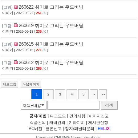
260622 취미로 그리는 우드버닝
[그림]
이이카
| 2026-06-22
[
251
/ 0 ]
260619 취미로 그리는 우드버닝
[그림]
이이카
| 2026-06-19
[
235
/ 0 ]
260615 취미로 그리는 우드버닝
[그림]
이이카
| 2026-06-15
[
271
/ 0 ]
260612 취미로 그리는 우드버닝
[그림]
이이카
| 2026-06-12
[
285
/ 0 ]
새로고침
다음페이지
1
2
3
4
5
>
>>
검색
제목+내용
공지/이벤
|
다크모드
|
건의사항
|
이미지신고
작품건의
|
캐릭건의
|
기타디비
|
게시판신청
PC버전
|
클론신고
|
정지/패널티문의
|
H
E
L
I
X
Copyright
CHUING
Communications.