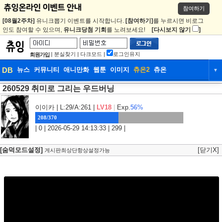
참여하기
[08월2주차]
유니크뽑기 이벤트를 시작합니다.
[참여하기]
를 누르시면 비로그
인도 참여할 수 있으며,
유니크당첨 기회
를 노려보세요!
[다시보지 않기
]
|
분실찾기
|
다크모드
|
로그인유지
회원가입
DB
뉴스
커뮤니티
애니만화
웹툰
이미지
츄온2
츄온
▼
260529 취미로 그리는 우드버닝
DB
뉴스
커뮤니티
애니만화
웹툰
이미지
츄온2
츄온
이이카
| L:29/A:261 |
LV18
|
Exp.
56%
208/370
| 0 | 2026-05-29 14:13:33 | 299 |
[숨덕모드설정]
[닫기X]
게시판최상단항상설정가능