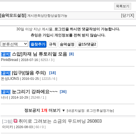
목록보기
[숨덕모드설정]
[닫기X]
게시판최상단항상설정가능
30일 이상 지난 게시물,
로그인을 하시면 댓글작성이 가능합니다.
츄잉은 가입시 개인정보를 전혀 받지 않습니다.
즐찾추가
규칙
숨덕설정
글15/댓글2
스압]차재 님 튜토리얼 모음
[8]
[공지]
PinkBread
| 2018-07-16
[ 8253 / 3 ]
|입구|(많음 주의)
[18]
[공지]
돈성LIONS
| 2016-01-25
[ 12215 / 6 ]
눈그리기 강좌에요~~~
[36]
[공지]
너너
| 2014-10-29
[ 25248 / 1 ]
정보공지
1개
더보기 ▼
[내공지설정: 로그인후설정가능]
취미로 그려보는 소금의 우드버닝 260803
[그림]
이이카
| 2026-08-03
[ 60 / 0 ]