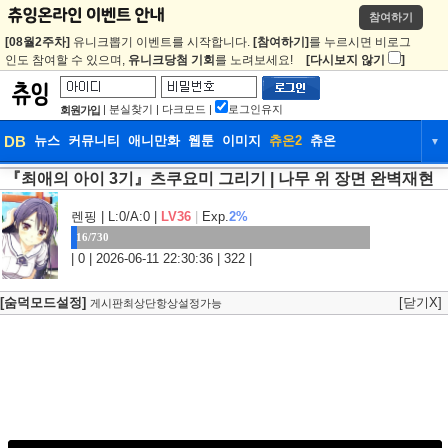
참여하기
[08월2주차]
유니크뽑기 이벤트를 시작합니다.
[참여하기]
를 누르시면 비로그
인도 참여할 수 있으며,
유니크당첨 기회
를 노려보세요!
[다시보지 않기
]
|
분실찾기
|
다크모드
|
로그인유지
회원가입
DB
뉴스
커뮤니티
애니만화
웹툰
이미지
츄온2
츄온
▼
『최애의 아이 3기』츠쿠요미 그리기 | 나무 위 장면 완벽재현
DB
뉴스
커뮤니티
애니만화
웹툰
이미지
츄온2
츄온
렌핑
| L:0/A:0 |
LV36
|
Exp.
2%
16/730
| 0 | 2026-06-11 22:30:36 | 322 |
[숨덕모드설정]
[닫기X]
게시판최상단항상설정가능