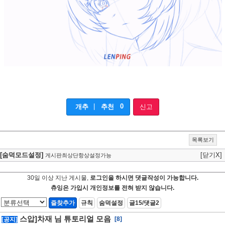
|
0
개추
추천
신고
목록보기
[숨덕모드설정]
[닫기X]
게시판최상단항상설정가능
30일 이상 지난 게시물,
로그인을 하시면 댓글작성이 가능합니다.
츄잉은 가입시 개인정보를 전혀 받지 않습니다.
즐찾추가
규칙
숨덕설정
글15/댓글2
스압]차재 님 튜토리얼 모음
[8]
[공지]