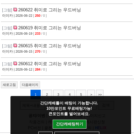
260622 취미로 그리는 우드버닝
[그림]
이이카
| 2026-06-22
[
250
/ 0 ]
260619 취미로 그리는 우드버닝
[그림]
이이카
| 2026-06-19
[
233
/ 0 ]
260615 취미로 그리는 우드버닝
[그림]
이이카
| 2026-06-15
[
270
/ 0 ]
260612 취미로 그리는 우드버닝
[그림]
이이카
| 2026-06-12
[
284
/ 0 ]
새로고침
다음페이지
1
2
3
4
5
>
>>
간단캐배틀이 배팅이 가능합니다.
검색
제목+내용
10만포인트 무료배팅가능!
큰포인트를 벌어보세요.
공지/이벤
|
다크모드
|
건의사항
|
이미지신고
작품건의
|
캐릭건의
|
기타디비
|
게시판신청
간단캐배팅하기
PC버전
|
클론신고
|
정지/패널티문의
|
H
E
L
I
X