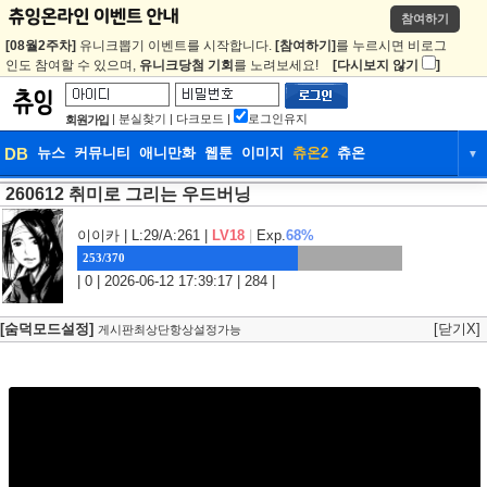
참여하기
[08월2주차]
유니크뽑기 이벤트를 시작합니다.
[참여하기]
를 누르시면 비로그
인도 참여할 수 있으며,
유니크당첨 기회
를 노려보세요!
[다시보지 않기
]
|
분실찾기
|
다크모드
|
로그인유지
회원가입
DB
뉴스
커뮤니티
애니만화
웹툰
이미지
츄온2
츄온
▼
260612 취미로 그리는 우드버닝
DB
뉴스
커뮤니티
애니만화
웹툰
이미지
츄온2
츄온
이이카
| L:29/A:261 |
LV18
|
Exp.
68%
253/370
| 0 | 2026-06-12 17:39:17 | 284 |
[숨덕모드설정]
[닫기X]
게시판최상단항상설정가능