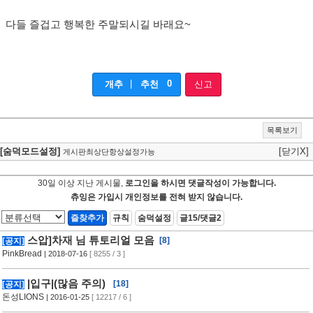
다들 즐겁고 행복한 주말되시길 바래요~
|
0
개추
추천
신고
목록보기
[숨덕모드설정]
[닫기X]
게시판최상단항상설정가능
30일 이상 지난 게시물,
로그인을 하시면 댓글작성이 가능합니다.
츄잉은 가입시 개인정보를 전혀 받지 않습니다.
즐찾추가
규칙
숨덕설정
글15/댓글2
스압]차재 님 튜토리얼 모음
[8]
[공지]
PinkBread
| 2018-07-16
[ 8255 / 3 ]
|입구|(많음 주의)
[18]
[공지]
돈성LIONS
| 2016-01-25
[ 12217 / 6 ]