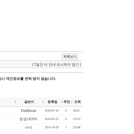
목록보기
[ 7일간 이 안내 표시하지 않기 ]
시 개인정보를 전혀 받지 않습니다.
글쓴이
등록일
추천
조회
|
|
|
|
PinkBread
2018-07-16
3
8253
돈성LIONS
2016-01-25
6
12213
너너
2014-10-29
1
25248