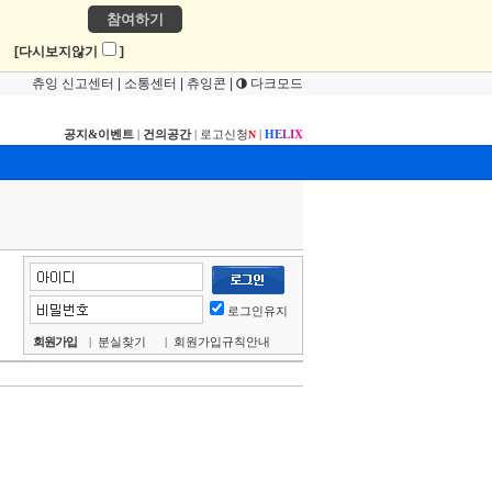
참여하기
!
[다시보지않기
]
츄잉 신고센터
|
소통센터
|
츄잉콘
|
다크모드
공지&이벤트
|
건의공간
|
로고신청
|
H
E
L
I
X
N
로그인유지
회원가입
|
분실찾기
|
회원가입규칙안내