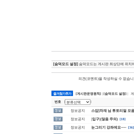
[숨덕모드 설정]
숨덕모드는 게시판 최상단에 위치해
의견(코멘트)을 작성하실 수 없습니
즐겨찾기추가
[게시판운영원칙]
|
[숨덕모드 설정]
| 
번호
|
|
정보공지
스압]차재 님 튜토리얼 모
정보공지
|입구|(많음 주의)
[18]
정보공지
눈그리기 강좌에요~~~
[36]