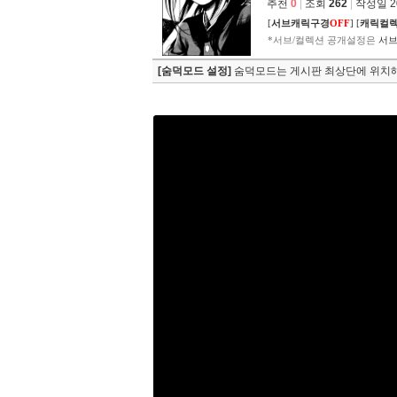
추천
0
|
조회
262
|
작성일 202
[
서브캐릭구경
OFF
]
[
캐릭컬
*서브/컬렉션 공개설정은
서브
[숨덕모드 설정]
숨덕모드는 게시판 최상단에 위치해