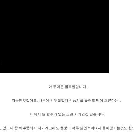
아 무더운 월요일입니다.
지옥인것같아요. 나무에 인두질할때 선풍기를 틀어도 땀이 흐른다는...
더워서 뭘 할수가 없는 그런 시기인것 같습니다.
만 있으니 좀 찌뿌뚱해서 나가려고해도 햇빛이 너무 살인적이여서 돌아댕기는것도 힘