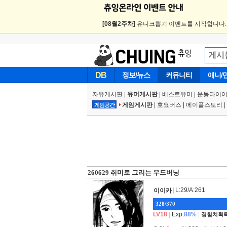
[08월2주차]
유니크뽑기 이벤트를 시작합니다
DB
정보/뉴스
커뮤니티
애니/
자유게시판
|
유머게시판
|
베스트유머
|
운동다이어
게임게시판
|
호요버스
|
메이플스토리
|
게임공간
260629 취미로 그리는 우드버닝
|
L:29/A:261
이이카
328/370
LV18
|
Exp.
88%
|
경험치획득