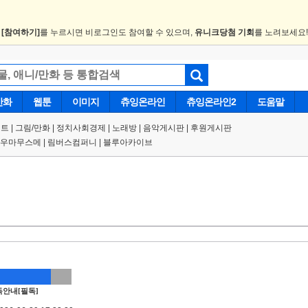
.
[참여하기]
를 누르시면 비로그인도 참여할 수 있으며,
유니크당첨 기회
를 노려보세요
만화
웹툰
이미지
츄잉온라인
츄잉온라인2
도움말
트 |
그림/만화
|
정치사회경제
|
노래방
|
음악게시판
|
후원게시판
우마무스메
|
림버스컴퍼니
|
블루아카이브
안내[필독]