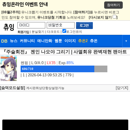
참여하기
[08월2주차]
유니크뽑기 이벤트를 시작합니다.
[참여하기]
를 누르시면 비로그
인도 참여할 수 있으며,
유니크당첨 기회
를 노려보세요!
[다시보지 않기
]
|
분실찾기
|
다크모드
|
로그인유지
회원가입
DB
뉴스
커뮤니티
애니만화
웹툰
이미지
츄온2
츄온
▼
『주술회전』 젠인 나오야 그리기 | 사멸회유 완벽재현 팬아트
DB
뉴스
커뮤니티
애니만화
웹툰
이미지
츄온2
츄온
렌핑
| L:0/A:0 |
LV35
|
Exp.
85%
606/710
| 1 | 2026-04-13 09:53:25 | 779 |
[숨덕모드설정]
[닫기X]
게시판최상단항상설정가능