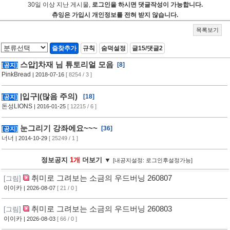
30일 이상 지난 게시물,
로그인을 하시면 댓글작성이 가능합니다.
츄잉은 가입시 개인정보를 전혀 받지 않습니다.
목록보기
즐찾추가
규칙
숨덕설정
글15/댓글2
스압]차재 님 튜토리얼 모음
[8]
[공지]
PinkBread
| 2018-07-16
[ 8254 / 3 ]
|입구|(많음 주의)
[18]
[공지]
돈성LIONS
| 2016-01-25
[ 12215 / 6 ]
눈그리기 강좌에요~~~
[36]
[공지]
너너
| 2014-10-29
[ 25249 / 1 ]
정보공지
1개
더보기 ▼
[내공지설정: 로그인후설정가능]
취미로 그려보는 소금의 우드버닝 260807
[그림]
이이카
| 2026-08-07
[ 21 / 0 ]
취미로 그려보는 소금의 우드버닝 260803
[그림]
이이카
| 2026-08-03
[ 66 / 0 ]