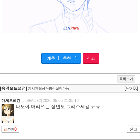
|
1
개추
추천
신고
목록보기
[숨덕모드설정]
[닫기X]
게시판최상단항상설정가능
대세오혜린
[L:59/A:582]
2026-05-05 21:35:19
나오야 머리쓰는 장면도 그려주세용 ㅠㅠ
0
신고
추천