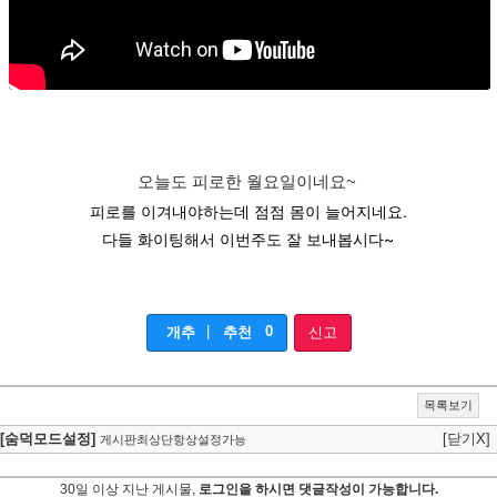
오늘도 피로한 월요일이네요~
피로를 이겨내야하는데 점점 몸이 늘어지네요.
다들 화이팅해서 이번주도 잘 보내봅시다~
|
0
개추
추천
신고
목록보기
[숨덕모드설정]
[닫기X]
게시판최상단항상설정가능
30일 이상 지난 게시물,
로그인을 하시면 댓글작성이 가능합니다.