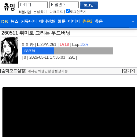
|
분실찾기
|
다크모드
|
로그인유지
회원가입
DB
뉴스
커뮤니티
애니만화
웹툰
이미지
츄온2
츄온
▼
260511 취미로 그리는 우드버닝
DB
뉴스
커뮤니티
애니만화
웹툰
이미지
츄온2
츄온
이이카
| L:29/A:261 |
LV18
|
Exp.
35%
133/370
| 0 | 2026-05-11 17:35:03 | 291 |
[숨덕모드설정]
[닫기X]
게시판최상단항상설정가능