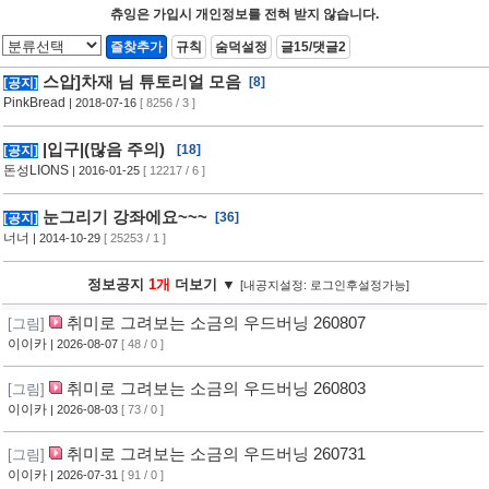
츄잉은 가입시 개인정보를 전혀 받지 않습니다.
즐찾추가
규칙
숨덕설정
글15/댓글2
스압]차재 님 튜토리얼 모음
[8]
[공지]
PinkBread
| 2018-07-16
[ 8256 / 3 ]
|입구|(많음 주의)
[18]
[공지]
돈성LIONS
| 2016-01-25
[ 12217 / 6 ]
눈그리기 강좌에요~~~
[36]
[공지]
너너
| 2014-10-29
[ 25253 / 1 ]
정보공지
1개
더보기 ▼
[내공지설정: 로그인후설정가능]
취미로 그려보는 소금의 우드버닝 260807
[그림]
이이카
| 2026-08-07
[ 48 / 0 ]
취미로 그려보는 소금의 우드버닝 260803
[그림]
이이카
| 2026-08-03
[ 73 / 0 ]
취미로 그려보는 소금의 우드버닝 260731
[그림]
이이카
| 2026-07-31
[ 91 / 0 ]