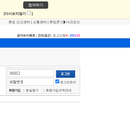
참여하기
!
[다시보지않기
]
츄잉 신고센터
|
소통센터
|
츄잉콘
|
다크모드
공지&이벤트
|
건의공간
|
로고신청
|
H
E
L
I
X
N
로그인유지
회원가입
|
분실찾기
|
회원가입규칙안내