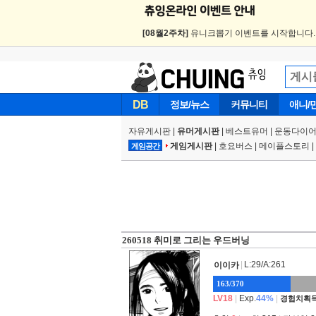
[08월2주차]
유니크뽑기 이벤트를 시작합니다
DB
정보/뉴스
커뮤니티
애니/
자유게시판
|
유머게시판
|
베스트유머
|
운동다이어
게임게시판
|
호요버스
|
메이플스토리
|
게임공간
260518 취미로 그리는 우드버닝
|
L:29/A:261
이이카
163/370
LV18
|
Exp.
44%
|
경험치획득