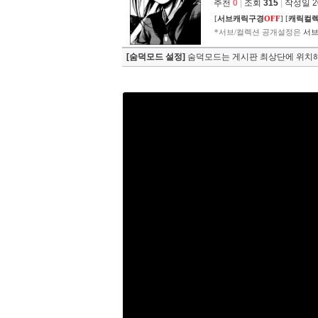
추천
0
|
조회
315
|
작성일 202
[
서브캐릭구경
OFF
]
[
캐릭컬
*서브/컬렉션 공개설정은
서브
[숨덕모드 설정]
숨덕모드는 게시판 최상단에 위치해