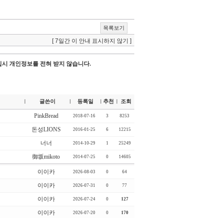
목록보기
[ 7일간 이 안내 표시하지 않기 ]
시 개인정보를 전혀 받지 않습니다.
글쓴이
등록일
추천
조회
|
|
|
|
PinkBread
2018-07-16
3
8253
돈성LIONS
2016-01-25
6
12215
너너
2014-10-29
1
25249
御坂mikoto
2014-07-25
0
14605
이이카
2026-08-03
0
64
이이카
2026-07-31
0
77
이이카
2026-07-24
0
127
이이카
2026-07-20
0
170