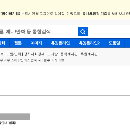
.
[참여하기]
를 누르시면 비로그인도 참여할 수 있으며,
유니크당첨 기회
를 노려보세요
만화
웹툰
이미지
츄잉온라인
츄잉온라인2
도움말
트 |
그림/만화
|
정치사회경제
|
노래방
|
음악게시판
|
후원게시판
우마무스메
|
림버스컴퍼니
|
블루아카이브
안내[필독]