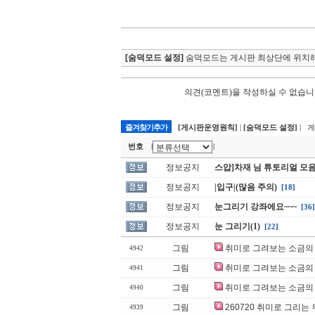
[숨덕모드 설정]
숨덕모드는 게시판 최상단에 위치해
의견(코멘트)을 작성하실 수 없습니
즐겨찾기추가
[게시판운영원칙]
|
[숨덕모드 설정]
| 
번호
|
|
정보공지
스압]차재 님 튜토리얼 모
정보공지
|입구|(많음 주의)
[18]
정보공지
눈그리기 강좌에요~~~
[36]
정보공지
눈 그리기(1)
[22]
그림
취미로 그려보는 소금의 
4942
그림
취미로 그려보는 소금의 
4941
그림
취미로 그려보는 소금의 
4940
그림
260720 취미로 그리는
4939