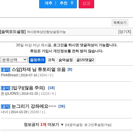
|
0
개추
추천
신고
목록보기
[숨덕모드설정]
[닫기X]
게시판최상단항상설정가능
30일 이상 지난 게시물,
로그인을 하시면 댓글작성이 가능합니다.
츄잉은 가입시 개인정보를 전혀 받지 않습니다.
즐찾추가
규칙
숨덕설정
글15/댓글2
스압]차재 님 튜토리얼 모음
[8]
[공지]
PinkBread
| 2018-07-16
[ 8254 / 3 ]
|입구|(많음 주의)
[18]
[공지]
돈성LIONS
| 2016-01-25
[ 12215 / 6 ]
눈그리기 강좌에요~~~
[36]
[공지]
너너
| 2014-10-29
[ 25249 / 1 ]
정보공지
1개
더보기 ▼
[내공지설정: 로그인후설정가능]