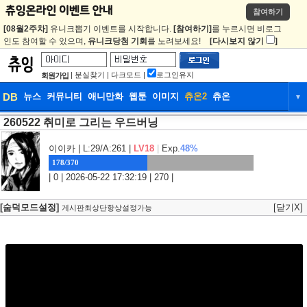
참여하기
[08월2주차]
유니크뽑기 이벤트를 시작합니다.
[참여하기]
를 누르시면 비로그
인도 참여할 수 있으며,
유니크당첨 기회
를 노려보세요!
[다시보지 않기
]
|
분실찾기
|
다크모드
|
로그인유지
회원가입
DB
뉴스
커뮤니티
애니만화
웹툰
이미지
츄온2
츄온
▼
260522 취미로 그리는 우드버닝
DB
뉴스
커뮤니티
애니만화
웹툰
이미지
츄온2
츄온
이이카
| L:29/A:261 |
LV18
|
Exp.
48%
178/370
| 0 | 2026-05-22 17:32:19 | 270 |
[숨덕모드설정]
[닫기X]
게시판최상단항상설정가능