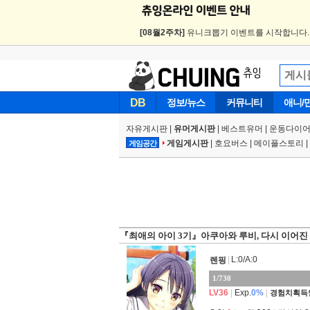
[08월2주차]
유니크뽑기 이벤트를 시작합니다
DB
정보/뉴스
커뮤니티
애니/
자유게시판
|
유머게시판
|
베스트유머
|
운동다이어
게임게시판
|
호요버스
|
메이플스토리
|
게임공간
『최애의 아이 3기』아쿠아와 루비, 다시 이어진
|
L:0/A:0
렌핑
1/730
LV36
|
Exp.
0%
|
경험치획득