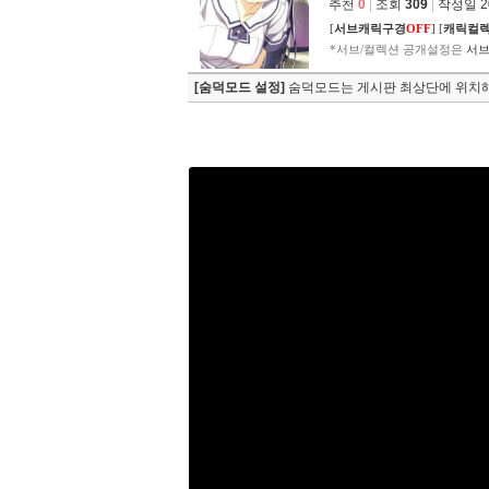
추천
0
|
조회
309
|
작성일 202
[
서브캐릭구경
OFF
]
[
캐릭컬
*서브/컬렉션 공개설정은
서브
[숨덕모드 설정]
숨덕모드는 게시판 최상단에 위치해