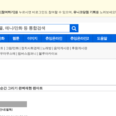
.
[참여하기]
를 누르시면 비로그인도 참여할 수 있으며,
유니크당첨 기회
를 노려보세요
만화
웹툰
이미지
츄잉온라인
츄잉온라인2
도움말
트 |
그림/만화
|
정치사회경제
|
노래방
|
음악게시판
|
후원게시판
우마무스메
|
림버스컴퍼니
|
블루아카이브
 순간 그리기 완벽재현 팬아트
안내[필독]