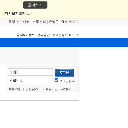
참여하기
!
[다시보지않기
]
츄잉 신고센터
|
소통센터
|
츄잉콘
|
다크모드
공지&이벤트
|
건의공간
|
로고신청
|
H
E
L
I
X
N
로그인유지
회원가입
|
분실찾기
|
회원가입규칙안내