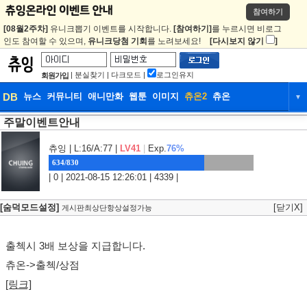
참여하기
[08월2주차]
유니크뽑기 이벤트를 시작합니다.
[참여하기]
를 누르시면 비로그
인도 참여할 수 있으며,
유니크당첨 기회
를 노려보세요!
[다시보지 않기
]
|
분실찾기
|
다크모드
|
로그인유지
회원가입
DB
뉴스
커뮤니티
애니만화
웹툰
이미지
츄온2
츄온
▼
주말이벤트안내
DB
뉴스
커뮤니티
애니만화
웹툰
이미지
츄온2
츄온
츄잉
| L:16/A:77 |
LV41
|
Exp.
76%
634/830
| 0 | 2021-08-15 12:26:01 | 4339 |
[숨덕모드설정]
[닫기X]
게시판최상단항상설정가능
출첵시 3배 보상을 지급합니다.
츄온->출첵/상점
[링크]