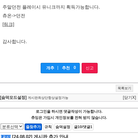
주말던전 플레이시 유니크까지 획득가능합니다.
츄온->던전
[링크]
감사합니다.
|
0
개추
추천
신고
목록보기
[숨덕모드설정]
[닫기X]
게시판최상단항상설정가능
로그인을 하시면 댓글작성이 가능합니다.
츄잉은 가입시 개인정보를 전혀 받지 않습니다.
즐찾추가
규칙
숨덕설정
글10/댓글1
[24.08.02] 게시판 추가 안내
[공지]