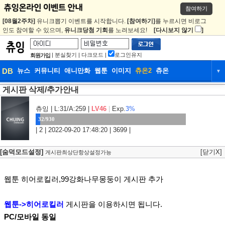
참여하기
[08월2주차]
유니크뽑기 이벤트를 시작합니다.
[참여하기]
를 누르시면 비로그
인도 참여할 수 있으며,
유니크당첨 기회
를 노려보세요!
[다시보지 않기
]
|
분실찾기
|
다크모드
|
로그인유지
회원가입
DB
뉴스
커뮤니티
애니만화
웹툰
이미지
츄온2
츄온
▼
게시판 삭제/추가안내
DB
뉴스
커뮤니티
애니만화
웹툰
이미지
츄온2
츄온
츄잉
| L:31/A:259 |
LV46
|
Exp.
3%
32/930
| 2 | 2022-09-20 17:48:20 | 3699 |
[숨덕모드설정]
[닫기X]
게시판최상단항상설정가능
웹툰 히어로킬러,99강화나무몽둥이 게시판 추가
웹툰->히어로킬러
게시판을 이용하시면 됩니다.
PC/모바일 동일