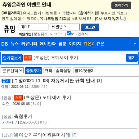
참여하기
[08월2주차]
유니크뽑기 이벤트를 시작합니다.
[참여하기]
를 누르시면 비로그
인도 참여할 수 있으며,
유니크당첨 기회
를 노려보세요!
[다시보지 않기
]
|
분실찾기
|
다크모드
|
로그인유지
회원가입
DB
뉴스
커뮤니티
애니만화
웹툰
이미지
츄온2
츄온
▼
DB
뉴스
커뮤니티
애니만화
(초장문) 오디세이 후기
열기
인기글보기
스포
웹툰
이미지
츄온2
츄온
즐찾추가
규칙
숨덕설정
글10/댓글2
[수정/2021.11. 08] 자유게시판 규칙 안내
[3]
[공지]
츄잉
| 2021-08-11
[ 22864 / 2 ]
(초장문) 오디세이 후기
[잡담]
스포
화련
| 2026-08-08
[ 6 / 0 ]
축협후기
[잡담]
카카시♡
| 2026-08-08
[ 8 / 0 ]
미숫가루의어원은미시래
[잡담]
[2]