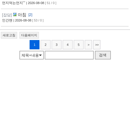
먼지먹는먼지˘˘
| 2026-08-08
[ 51 / 0 ]
아침
[잡담]
[2]
인간맨
| 2026-08-08
[ 53 / 0 ]
새로고침
다음페이지
1
2
3
4
5
>
>>
검색
제목+내용