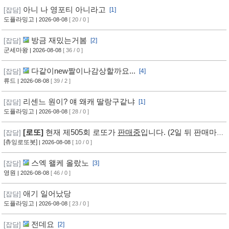
아니 나 영포티 아니라고
[잡담]
[1]
도플라밍고
| 2026-08-08
[ 20 / 0 ]
방금 재밌는거봄
[잡담]
[2]
군세마왕
| 2026-08-08
[ 36 / 0 ]
다같이new짤이나감상할까요...
[잡담]
[4]
류드
| 2026-08-08
[ 39 / 2 ]
리센느 원이? 얘 왜캐 딸랑구같냐
[잡담]
[1]
도플라밍고
| 2026-08-08
[ 28 / 0 ]
[로또]
현재 제505회 로또가
판매중
입니다. (2일 뒤 판매마
[잡담]
감, 추첨) ㅡ [바로가기]
[츄잉로또봇]
| 2026-08-08
[ 10 / 0 ]
스엑 왤케 올랐노
[잡담]
[3]
영원
| 2026-08-08
[ 46 / 0 ]
애기 일어났당
[잡담]
도플라밍고
| 2026-08-08
[ 23 / 0 ]
전데요
[잡담]
[2]