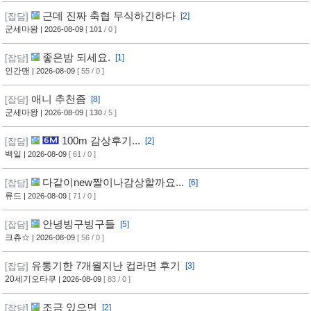
근데 진짜 축협 무식하긴하다
[잡담]
[2]
군세마왕
| 2026-08-09
[
101
/ 0 ]
좋은밤 되세요.
[잡담]
[1]
인간맨
| 2026-08-09
[ 55 / 0 ]
애니 추천좀
[잡담]
[8]
군세마왕
| 2026-08-09
[
130
/ 5 ]
100m 감상후기...
[잡담]
[2]
백일
| 2026-08-09
[ 61 / 0 ]
다같이new짤이나감상할까요...
[잡담]
[6]
류드
| 2026-08-09
[ 71 / 0 ]
안녕빙구빙구들
[잡담]
[5]
크츄☆
| 2026-08-09
[ 56 / 0 ]
유통기한 7개월지난 컵라면 후기
[잡담]
[3]
20세기오타쿠
| 2026-08-09
[ 83 / 0 ]
조금 있으면
[잡담]
[2]