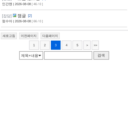
인간맨
| 2026-08-08
[ 46 / 0 ]
잼글
[잡담]
[2]
젖수아
| 2026-08-08
[ 66 / 0 ]
새로고침
이전페이지
다음페이지
1
2
3
4
5
>
>>
검색
제목+내용