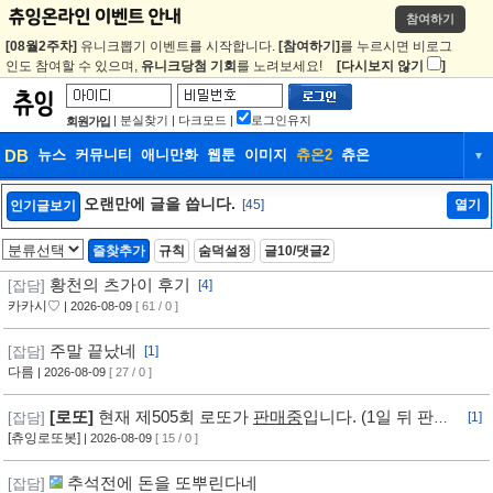
참여하기
[08월2주차]
유니크뽑기 이벤트를 시작합니다.
[참여하기]
를 누르시면 비로그
인도 참여할 수 있으며,
유니크당첨 기회
를 노려보세요!
[다시보지 않기
]
|
분실찾기
|
다크모드
|
로그인유지
회원가입
DB
뉴스
커뮤니티
애니만화
웹툰
이미지
츄온2
츄온
▼
DB
뉴스
커뮤니티
애니만화
오랜만에 글을 씁니다.
[45]
열기
인기글보기
웹툰
이미지
츄온2
츄온
즐찾추가
규칙
숨덕설정
글10/댓글2
황천의 츠가이 후기
[잡담]
[4]
카카시♡
| 2026-08-09
[ 61 / 0 ]
주말 끝났네
[잡담]
[1]
다름
| 2026-08-09
[ 27 / 0 ]
[로또]
현재 제505회 로또가
판매중
입니다. (1일 뒤 판매
[잡담]
[1]
마감, 추첨) ㅡ [바로가기]
[츄잉로또봇]
| 2026-08-09
[ 15 / 0 ]
추석전에 돈을 또뿌린다네
[잡담]