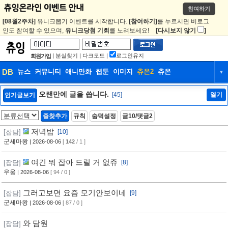
참여하기
[08월2주차]
유니크뽑기 이벤트를 시작합니다.
[참여하기]
를 누르시면 비로그
인도 참여할 수 있으며,
유니크당첨 기회
를 노려보세요!
[다시보지 않기
]
|
분실찾기
|
다크모드
|
로그인유지
회원가입
DB
뉴스
커뮤니티
애니만화
웹툰
이미지
츄온2
츄온
▼
DB
뉴스
커뮤니티
애니만화
오랜만에 글을 씁니다.
[45]
열기
인기글보기
웹툰
이미지
츄온2
츄온
즐찾추가
규칙
숨덕설정
글10/댓글2
저녁밥
[잡담]
[10]
군세마왕
| 2026-08-06
[
142
/ 1 ]
여긴 뭐 잡아 드릴 거 없쥬
[잡담]
[8]
우웅
| 2026-08-06
[ 94 / 0 ]
그러고보면 요즘 모기안보이네
[잡담]
[9]
군세마왕
| 2026-08-06
[ 87 / 0 ]
와 담원
[잡담]