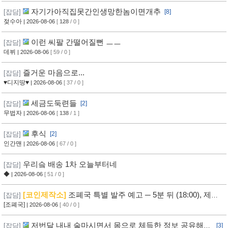
자기가아직집못간인생망한놈이면개추
[잡담]
[8]
젖수아
| 2026-08-06
[
128
/ 0 ]
이런 씨팔 간떨어질뻔 ㅡㅡ
[잡담]
데뷔
| 2026-08-06
[ 59 / 0 ]
즐거운 마음으로...
[잡담]
♥디지땅♥
| 2026-08-06
[ 37 / 0 ]
세금도둑련들
[잡담]
[2]
무법자
| 2026-08-06
[
138
/ 1 ]
후식
[잡담]
[2]
인간맨
| 2026-08-06
[ 67 / 0 ]
우리슼 배송 1차 오늘부터네
[잡담]
◆
| 2026-08-06
[ 51 / 0 ]
[코인제작소]
조폐국 특별 발주 예고 ─ 5분 뒤 (18:00), 제작
[잡담]
자 여러분의 힘이 필요합니다! ─ [참여하기]
[조폐국]
| 2026-08-06
[ 40 / 0 ]
저번달 내내 술마시면서 몸으로 체득한 정보 공유해봅
[잡담]
[3]