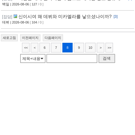
니다
백일
| 2026-08-06
[
127
/ 0 ]
신이시여 왜 데뷔와 미카엘라를 낳으셨나이까?
[잡담]
[3]
데뷔
| 2026-08-06
[
104
/ 0 ]
새로고침
이전페이지
다음페이지
<<
<
6
7
8
9
10
>
>>
검색
제목+내용