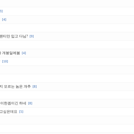
3]
민
[4]
 팬티만 입고 다님?
[9]
다 개봉일에봄
[4]
찰
[10]
지 모르는 놈은 개추
[8]
특이한겜이긴 하네
[8]
고싶은데요
[5]