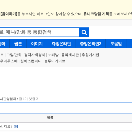
.
[참여하기]
를 누르시면 비로그인도 참여할 수 있으며,
유니크당첨 기회
를 노려보세요
만화
웹툰
이미지
츄잉온라인
츄잉온라인2
도움말
트 |
그림/만화
|
정치사회경제
|
노래방
|
음악게시판
|
후원게시판
우마무스메
|
림버스컴퍼니
|
블루아카이브
게시판경험치 :
글 10 | 댓글 2
제목
으신지요?
[6]