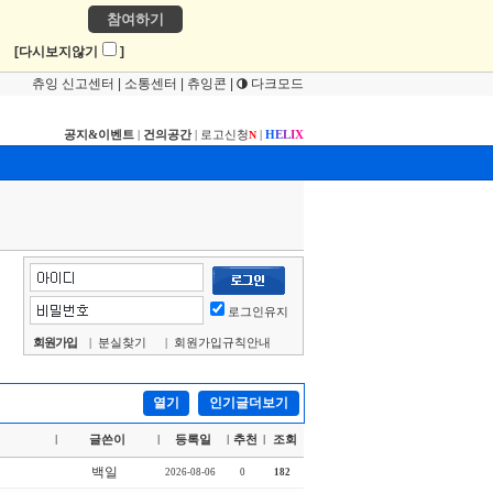
참여하기
!
[다시보지않기
]
츄잉 신고센터
|
소통센터
|
츄잉콘
|
다크모드
공지&이벤트
|
건의공간
|
로고신청
|
H
E
L
I
X
N
로그인유지
회원가입
|
분실찾기
|
회원가입규칙안내
열기
인기글더보기
글쓴이
등록일
추천
조회
|
|
|
|
백일
2026-08-06
0
182