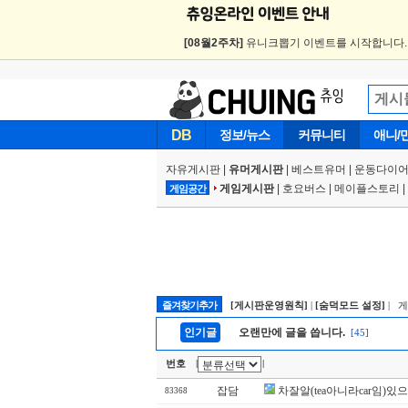
[08월2주차]
유니크뽑기 이벤트를 시작합니다
DB
정보/뉴스
커뮤니티
애니/
자유게시판
|
유머게시판
|
베스트유머
|
운동다이어
게임게시판
|
호요버스
|
메이플스토리
|
게임공간
즐겨찾기추가
[게시판운영원칙]
|
[숨덕모드 설정]
| 
인기글
오랜만에 글을 씁니다.
[45]
번호
|
|
잡담
차잘알(tea아니라car임)있
83368