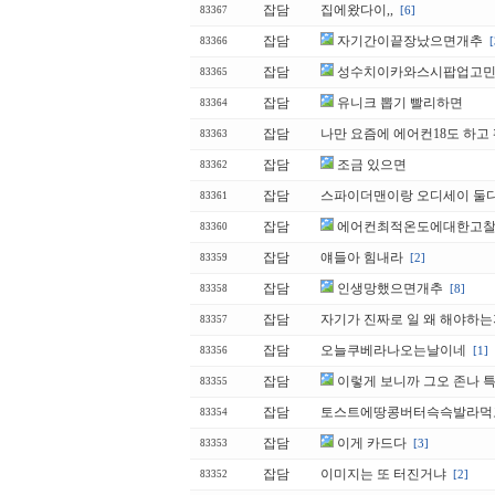
잡담
집에왔다이,,
[6]
83367
잡담
자기간이끝장났으면개추
[
83366
잡담
성수치이카와스시팝업고
83365
잡담
유니크 뽑기 빨리하면
83364
잡담
나만 요즘에 에어컨18도 하고
83363
잡담
조금 있으면
83362
잡담
스파이더맨이랑 오디세이 둘
83361
잡담
에어컨최적온도에대한고
83360
잡담
얘들아 힘내라
[2]
83359
잡담
인생망했으면개추
[8]
83358
잡담
자기가 진짜로 일 왜 해야하는
83357
잡담
오늘쿠베라나오는날이네
[1]
83356
잡담
이렇게 보니까 그오 존나 
83355
잡담
토스트에땅콩버터슥슥발라먹
83354
잡담
이게 카드다
[3]
83353
잡담
이미지는 또 터진거냐
[2]
83352