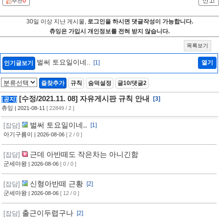
0
신고
추천
30일 이상 지난 게시물,
로그인을 하시면 댓글작성이 가능합니다.
츄잉은 가입시 개인정보를 전혀 받지 않습니다.
목록보기
벌써 토요일이네..
[1]
열기
인기글보기
즐찾추가
규칙
숨덕설정
글10/댓글2
[수정/2021.11. 08] 자유게시판 규칙 안내
[3]
[공지]
츄잉
| 2021-08-11
[ 22849 / 2 ]
벌써 토요일이네..
[잡담]
[1]
아기구름이
| 2026-08-06
[ 2 / 0 ]
근데 아반떼도 작은차는 아니긴함
[잡담]
군세마왕
| 2026-08-06
[ 0 / 0 ]
신형아반떼 근황
[잡담]
[2]
군세마왕
| 2026-08-06
[ 12 / 0 ]
출근이두렵구나
[잡담]
[2]