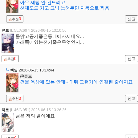
아무 세팅 안 건드리고
천체모드 키고 그냥 눕혀두면 자동으로 찍음
0
신고
추천
류드
[L:55/A:607]
2026-06-15 13:10:56
물맑고공기좋은동네에사시네요...
아래쪽에있는전기줄은무엇인지...
0
신고
추천
백일
2026-06-15 13:14:44
@류드
건물 옥상에 있는 안테나? 뭐 그런거에 연결된 줄이지요
0
신고
추천
히로
[L:46/A:951]
2026-06-15 13:26:25
님은 저의 별이에요