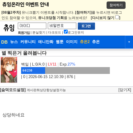
참여하기
[08월2주차]
유니크뽑기 이벤트를 시작합니다.
[참여하기]
를 누르시면 비로그
인도 참여할 수 있으며,
유니크당첨 기회
를 노려보세요!
[다시보지 않기
]
|
분실찾기
|
다크모드
|
로그인유지
회원가입
DB
뉴스
커뮤니티
애니만화
웹툰
이미지
츄온2
츄온
▼
별 찍은거 올려봅니다
DB
뉴스
커뮤니티
애니만화
웹툰
이미지
츄온2
츄온
백일
| L:0/A:0 |
LV11
|
Exp.
27%
64/230
| 0 | 2026-06-15 12:10:39 | 876 |
[숨덕모드설정]
[닫기X]
게시판최상단항상설정가능
상당하네요