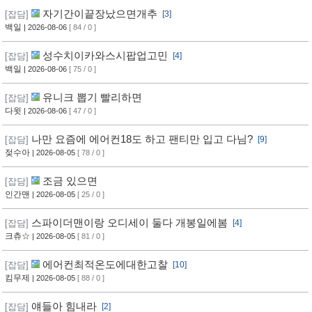
자기간이끝장났으면개추
[잡담]
[3]
백일
| 2026-08-06
[ 84 / 0 ]
성수치이카와스시팝업고민
[잡담]
[4]
백일
| 2026-08-06
[ 75 / 0 ]
유니크 뽑기 빨리하면
[잡담]
다윗
| 2026-08-06
[ 47 / 0 ]
나만 요즘에 에어컨18도 하고 팬티만 입고 다님?
[잡담]
[9]
젖수아
| 2026-08-05
[ 78 / 0 ]
조금 있으면
[잡담]
인간맨
| 2026-08-05
[ 25 / 0 ]
스파이더맨이랑 오디세이 둘다 개봉일에봄
[잡담]
[4]
크츄☆
| 2026-08-05
[ 81 / 0 ]
에어컨최적온도에대한고찰
[잡담]
[10]
킴무제
| 2026-08-05
[ 88 / 0 ]
얘들아 힘내라
[잡담]
[2]