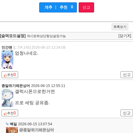
|
0
개추
추천
신고
목록보기
[숨덕모드설정]
[닫기X]
게시판최상단항상설정가능
인간맨
[L:7/A:145]
2026-06-15 12:34:08
엄청나네요.
0
신고
추천
종말위기레몬상어
2026-06-15 12:55:11
갤럭시폰으로한거면
프로 세팅 공유좀.
0
신고
추천
백일
2026-06-15 13:07:54
@종말위기레몬상어