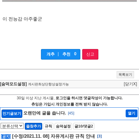
이 전능감 아주좋군
|
0
개추
추천
신고
목록보기
[숨덕모드설정]
[닫기X]
게시판최상단항상설정가능
30일 이상 지난 게시물,
로그인을 하시면 댓글작성이 가능합니다.
츄잉은 가입시 개인정보를 전혀 받지 않습니다.
오랜만에 글을 씁니다.
[45]
열기
인기글보기
즐찾추가
규칙
숨덕설정
글10/댓글2
[수정/2021.11. 08] 자유게시판 규칙 안내
[3]
[공지]