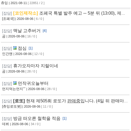
츄잉
| 2021-08-11
[ 22851 / 2 ]
[코인제작소]
조폐국 특별 발주 예고 ─ 5분 뒤 (13:00), 제작
[잡담]
자 여러분의 힘이 필요합니다! ─ [참여하기]
[조폐국]
| 2026-08-06
[ 6 / 0 ]
맥날 고추버거
[잡담]
[4]
곰
| 2026-08-06
[ 16 / 0 ]
점심
[잡담]
[1]
인간맨
| 2026-08-06
[ 12 / 0 ]
휴가오자마자 지랄이네
[잡담]
곰
| 2026-08-06
[ 28 / 0 ]
먼작귀오늘부터
[잡담]
먼지먹는먼지˘˘
| 2026-08-06
[ 28 / 0 ]
[로또]
현재 제505회 로또가
판매중
입니다. (4일 뒤 판매마
[잡담]
감, 추첨) ㅡ [바로가기]
[츄잉로또봇]
| 2026-08-06
[ 11 / 0 ]
방금 떠오른 철학을 적음
[잡담]
[1]
데뷔
| 2026-08-06
[ 34 / 0 ]