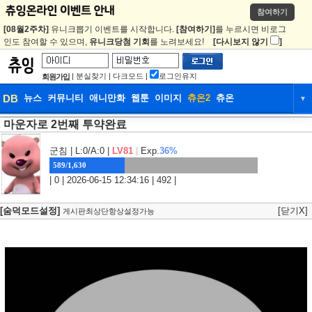
참여하기
[08월2주차]
유니크뽑기 이벤트를 시작합니다.
[참여하기]
를 누르시면 비로그
인도 참여할 수 있으며,
유니크당첨 기회
를 노려보세요!
[다시보지 않기
]
|
분실찾기
|
다크모드
|
로그인유지
회원가입
DB
뉴스
커뮤니티
애니만화
웹툰
이미지
츄온2
츄온
▼
마운자로 2번째 투약완료
DB
뉴스
커뮤니티
애니만화
웹툰
이미지
츄온2
츄온
군침
| L:0/A:0 |
LV81
|
Exp.
36%
589/1,630
| 0 | 2026-06-15 12:34:16 | 492 |
[숨덕모드설정]
[닫기X]
게시판최상단항상설정가능