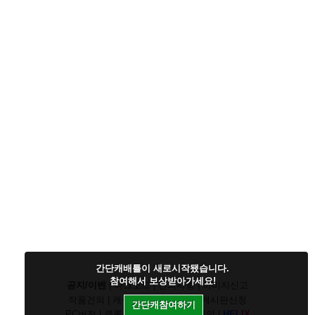
간단캐배틀이 새로시작됐습니다.
참여해서 보상받아가세요!
공지/이벤
|
다크모드
|
건의사항
|
이미지신고
작품건의
|
캐릭건의
|
기타디비
|
게시판신청
간단캐참여하기
PC버전
|
클론신고
|
정지/패널티문의
|
H
E
L
I
X