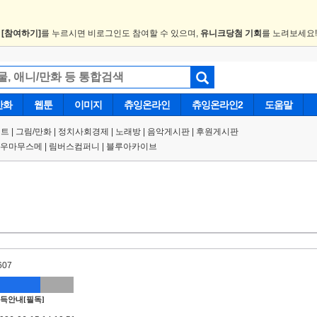
.
[참여하기]
를 누르시면 비로그인도 참여할 수 있으며,
유니크당첨 기회
를 노려보세요
만화
웹툰
이미지
츄잉온라인
츄잉온라인2
도움말
트 |
그림/만화
|
정치사회경제
|
노래방
|
음악게시판
|
후원게시판
우마무스메
|
림버스컴퍼니
|
블루아카이브
607
득안내[필독]