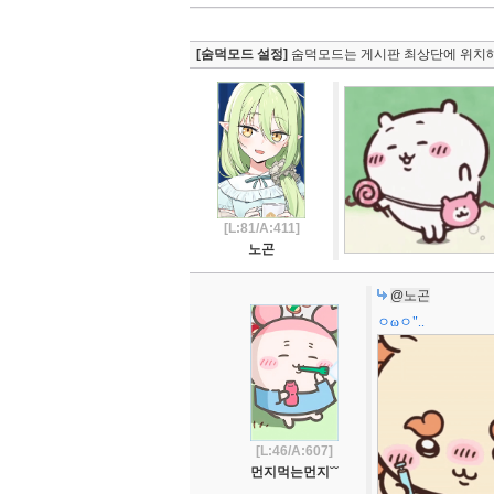
[숨덕모드 설정]
숨덕모드는 게시판 최상단에 위치해
[L:81/A:411]
노곤
@노곤
ㅇωㅇ"..
[L:46/A:607]
먼지먹는먼지˘˘