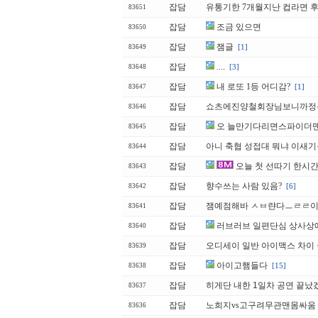
잡담
유통기한 7개월지난 컵라면 
83651
잡담
조금 있으면
83650
잡담
잼글
[1]
83649
잡담
....
[3]
83648
잡담
내 로또 1등 어디감?
[1]
83647
잡담
쇼츠에진양철회장님보니까정주
83646
잡담
오 늘만기다리면스파이더
83645
잡담
아니 축협 성접대 뭐냐 이새기
83644
잡담
오늘 첫 선따기 한시간
83643
잡담
향수쓰는 사람 있음?
[6]
83642
잡담
잼예점해바 ㅅㅂ랸다ㅡㄹㄹ
83641
잡담
러브러브 일편단심 상사상
83640
잡담
오디세이 일반 아이맥스 차이 
83639
잡담
아이고햄들다
[15]
83638
잡담
히게단 내한 1일차 공연 끝났겠
83637
잡담
노희지vs고구려무관맨몸싸움
83636