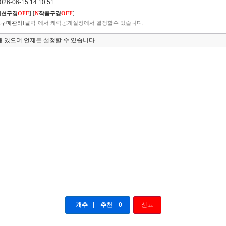
6-06-15 14:10:51
렉션구경
OFF
]
[
N
작품구경
OFF
]
구매관리[클릭]
에서 캐릭공개설정에서 결정할수 있습니다.
 있으며 언제든 설정할 수 있습니다.
개추
|
추천
0
신고