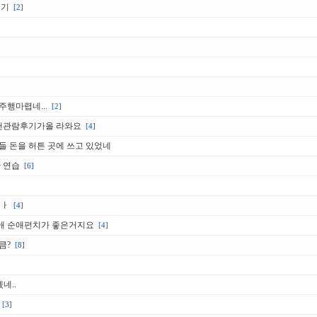
후기
[2]
행마렵네...
[2]
맨관람후기가올 라와요
[4]
들 돈을 허튼 곳에 쓰고 있었네
 연습
[6]
이ㅏ
[4]
애 순애펀치가 좋은거지요
[4]
큼?
[8]
네..
[3]