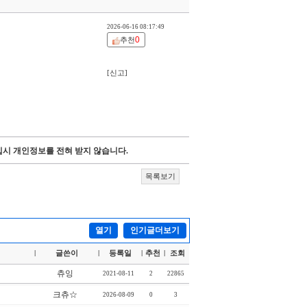
2026-06-16 08:17:49
0
추천
[신고]
시 개인정보를 전혀 받지 않습니다.
목록보기
열기
인기글더보기
글쓴이
등록일
추천
조회
|
|
|
|
츄잉
2021-08-11
2
22865
크츄☆
2026-08-09
0
3