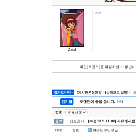
ㅇㅇ
Zasd
의견(코멘트)을 작성하실 수 없습니
즐겨찾기추가
[게시판운영원칙]
|
[숨덕모드 설정]
| 
인기글
오랜만에 글을 씁니다.
[45]
번호
|
|
정보공지
[수정/2021.11. 08] 자유게시
잡담
안녕빙구빙구들
83652