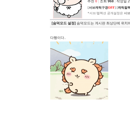
추천
0
|
조회
968
|
작성일 202
[
서브캐릭구경
OFF
]
[
캐릭컬
*서브/컬렉션 공개설정은
서브
[숨덕모드 설정]
숨덕모드는 게시판 최상단에 위치해
다행이다..