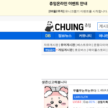
[08월2주차]
유니크뽑기 이벤트를 시작합니다
DB
정보/뉴스
커뮤니티
애니/
자유게시판
|
유머게시판
|
베스트유머
|
운동다이어
게임게시판
|
호요버스
|
메이플스토리
|
게임공간
생존신고해봅니다
|
L:46/A:
무를무는무는무다
2,681/3,270
LV163
|
Exp.
81%
|
경험치획