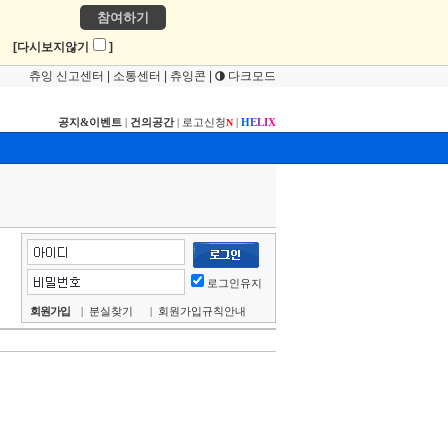
참여하기
!
[다시보지않기
]
츄잉 신고센터
|
소통센터
|
츄잉콘
|
다크모드
공지&이벤트
|
건의공간
|
로고신청
|
H
E
L
I
X
N
로그인유지
회원가입
|
분실찾기
|
회원가입규칙안내