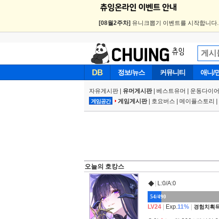
[08월2주차]
유니크뽑기 이벤트를 시작합니다
DB
정보/뉴스
커뮤니티
애니/
자유게시판
|
유머게시판
|
베스트유머
|
운동다이어
게임게시판
|
호요버스
|
메이플스토리
|
게임공간
오늘의 호캉스
|
L:0/A:0
◆
54/490
LV24
|
Exp.
11%
|
경험치획득