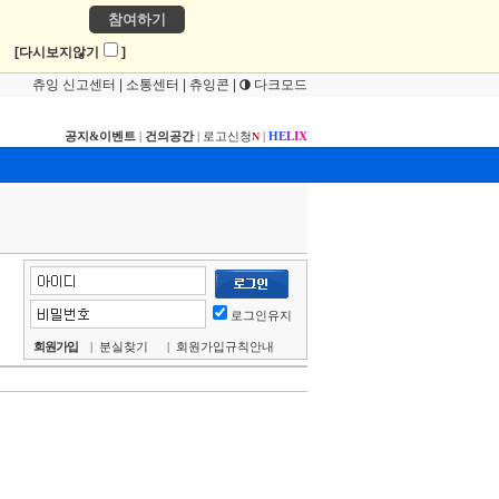
참여하기
!
[다시보지않기
]
츄잉 신고센터
|
소통센터
|
츄잉콘
|
다크모드
공지&이벤트
|
건의공간
|
로고신청
|
H
E
L
I
X
N
로그인유지
회원가입
|
분실찾기
|
회원가입규칙안내