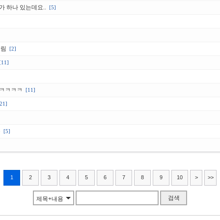
 하나 있는데요..
[5]
올림
[2]
[11]
ㅋㅋㅋㅋㅋ
[11]
21]
듯
[5]
1
2
3
4
5
6
7
8
9
10
>
>>
검색
제목+내용