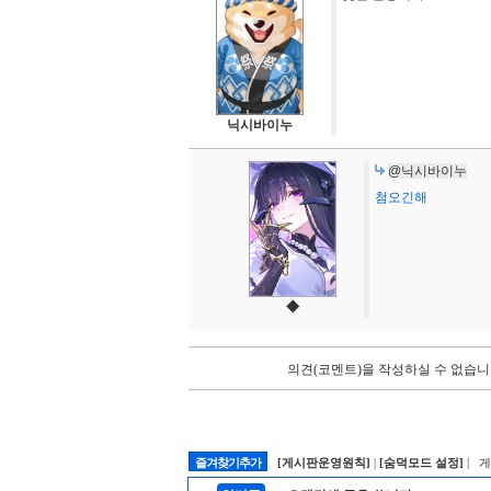
닉시바이누
@닉시바이누
첨오긴해
◆
의견(코멘트)을 작성하실 수 없습니
즐겨찾기추가
[게시판운영원칙]
|
[숨덕모드 설정]
| 