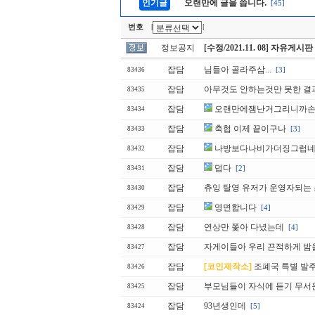
인기글
오랜만에 글을 씁니다.
[45]
번호
|
|
정보공지
[수정/2021.11. 08] 자유게시
잡담
님들아 골라주삼...
[3]
83436
잡담
아무것도 안하는것만 못한 결과.
83435
잡담
오랜만에잼난거그리니까손
83434
잡담
축협 이제 끝이구나
[3]
83433
잡담
나방보다나비가더징그럽
83432
잡담
덥다
[2]
83431
잡담
츄잉 탈영 유저가 운영자되는
83430
잡담
영면합니다
[4]
83429
잡담
연상만 쫓아 다녔는데
[4]
83428
잡담
자게이들아 우리 끈적하게 밤
83427
잡담
[코인제작소]
조폐국 특별 발주 
83426
잡담
부모님들이 자식에 듣기 무서
83425
잡담
93년생인데
[5]
83424