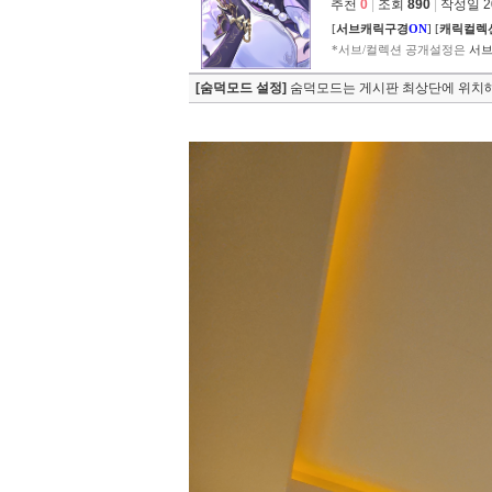
추천
0
|
조회
890
|
작성일 202
[
서브캐릭구경
ON
]
[
캐릭컬렉
*서브/컬렉션 공개설정은
서브
[숨덕모드 설정]
숨덕모드는 게시판 최상단에 위치해