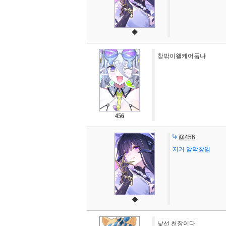
◆
창밖이왤케어둡냐
456
@456
저거 암막창임
◆
낯선 천장이다