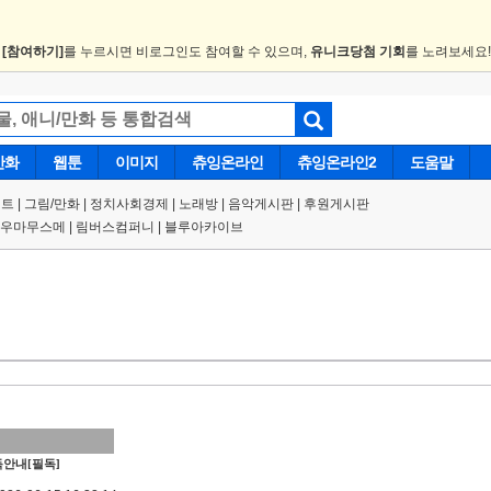
.
[참여하기]
를 누르시면 비로그인도 참여할 수 있으며,
유니크당첨 기회
를 노려보세요
만화
웹툰
이미지
츄잉온라인
츄잉온라인2
도움말
트 |
그림/만화
|
정치사회경제
|
노래방
|
음악게시판
|
후원게시판
우마무스메
|
림버스컴퍼니
|
블루아카이브
안내[필독]