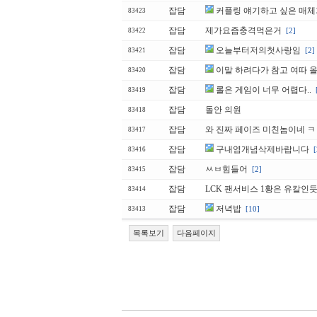
잡담
커플링 얘기하고 싶은 매체가
83423
잡담
제가요즘충격먹은거
[2]
83422
잡담
오늘부터저의첫사랑임
[2]
83421
잡담
이말 하려다가 참고 여따 
83420
잡담
롤은 게임이 너무 어렵다..
83419
잡담
돌안 의원
83418
잡담
와 진짜 페이즈 미친놈이네 
83417
잡담
구내염개념삭제바랍니다
[
83416
잡담
ㅆㅂ힘들어
[2]
83415
잡담
LCK 팬서비스 1황은 유칼인
83414
잡담
저녁밥
[10]
83413
목록보기
다음페이지