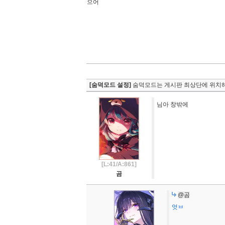
으어
[숨덕모드 설정]
숨덕모드는 게시판 최상단에 위치해
님아 창밖에
[L:41/A:861]
곰
@곰
엇ㅂ