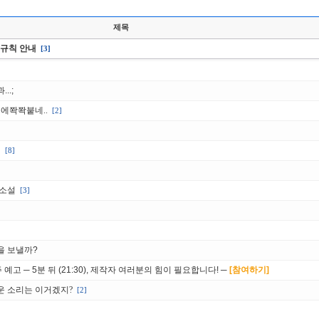
제목
판 규칙 안내
[3]
..;
에쫙쫙붙네..
[2]
네
[8]
 소설
[3]
을 보낼까?
예고 ─ 5분 뒤 (21:30), 제작자 여러분의 힘이 필요합니다! ─
[참여하기]
운 소리는 이거겠지?
[2]