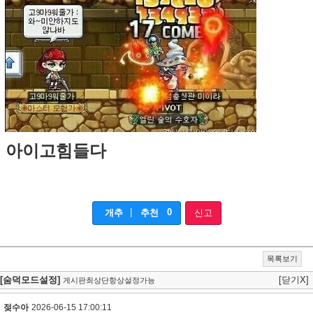
아이고힘들다
|
0
개추
추천
신고
목록보기
[숨덕모드설정]
[닫기X]
게시판최상단항상설정가능
젖수아
2026-06-15 17:00:11