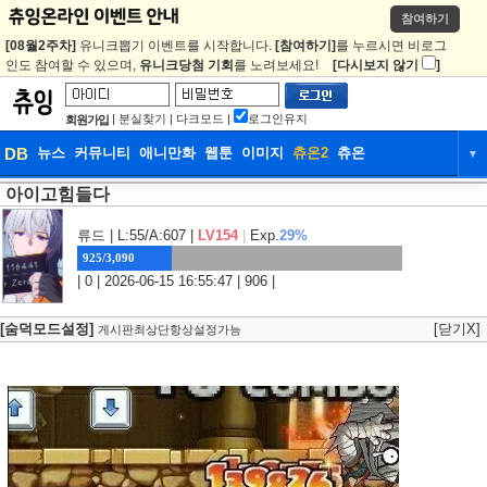
참여하기
[08월2주차]
유니크뽑기 이벤트를 시작합니다.
[참여하기]
를 누르시면 비로그
인도 참여할 수 있으며,
유니크당첨 기회
를 노려보세요!
[다시보지 않기
]
|
분실찾기
|
다크모드
|
로그인유지
회원가입
DB
뉴스
커뮤니티
애니만화
웹툰
이미지
츄온2
츄온
▼
아이고힘들다
DB
뉴스
커뮤니티
애니만화
웹툰
이미지
츄온2
츄온
류드
| L:55/A:607 |
LV154
|
Exp.
29%
925/3,090
| 0 | 2026-06-15 16:55:47 | 906 |
[숨덕모드설정]
[닫기X]
게시판최상단항상설정가능