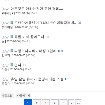
아무것도 안하는것만 못한 결과...;
[잡담]
♥디지땅♥
| 2026-08-06
[ 25 / 0 ]
오랜만에잼난거그리니까손에쫙쫙붙네..
[잡담]
[3]
삣삐마을
| 2026-08-06
[ 53 / 0 ]
축협 이제 끝이구나
[잡담]
[4]
뮨
| 2026-08-06
[ 99 / 2 ]
나방보다나비가더징그럽네
[잡담]
[12]
킴무제
| 2026-08-06
[ 68 / 0 ]
덥다
[잡담]
[3]
화련
| 2026-08-06
[ 47 / 0 ]
츄잉 탈영 유저가 운영자되는 소설
[잡담]
[3]
크츄☆
| 2026-08-06
[ 68 / 0 ]
새로고침
다음페이지
1
2
3
4
5
>
>>