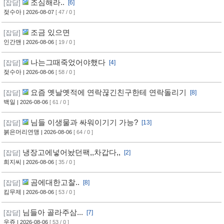
조심해라..
[잡담]
[6]
젖수아
| 2026-08-07
[ 47 / 0 ]
조금 있으면
[잡담]
인간맨
| 2026-08-06
[ 19 / 0 ]
나는그때죽었어야했다
[잡담]
[4]
젖수아
| 2026-08-06
[ 58 / 0 ]
요즘 옛날옛적에 연락끊긴친구한테 연락돌리기
[잡담]
[8]
백일
| 2026-08-06
[ 61 / 0 ]
님들 이생물과 싸워이기기 가능?
[잡담]
[13]
붉은머리연맹
| 2026-08-06
[ 64 / 0 ]
냉장고에넣어놨던팩,,차갑다,,
[잡담]
[2]
희지씨
| 2026-08-06
[ 35 / 0 ]
곰에대한고찰..
[잡담]
[8]
킴무제
| 2026-08-06
[ 53 / 0 ]
님들아 골라주삼...
[잡담]
[7]
우쥬
| 2026-08-06
[ 53 / 0 ]