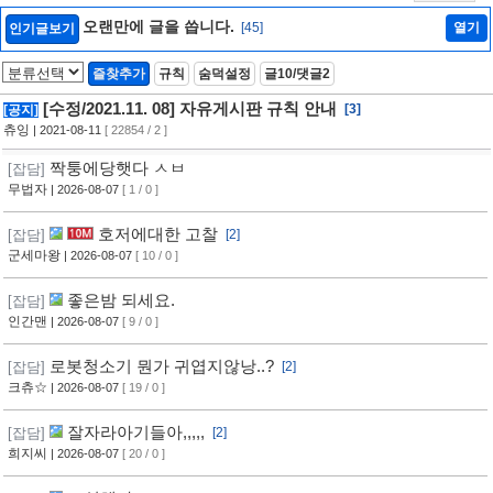
오랜만에 글을 씁니다.
[45]
열기
인기글보기
즐찾추가
규칙
숨덕설정
글10/댓글2
[수정/2021.11. 08] 자유게시판 규칙 안내
[3]
[공지]
츄잉
| 2021-08-11
[ 22854 / 2 ]
짝퉁에당햇다 ㅅㅂ
[잡담]
무법자
| 2026-08-07
[ 1 / 0 ]
호저에대한 고찰
[잡담]
[2]
군세마왕
| 2026-08-07
[ 10 / 0 ]
좋은밤 되세요.
[잡담]
인간맨
| 2026-08-07
[ 9 / 0 ]
로봇청소기 뭔가 귀엽지않낭..?
[잡담]
[2]
크츄☆
| 2026-08-07
[ 19 / 0 ]
잘자라아기들아,,,,,
[잡담]
[2]
희지씨
| 2026-08-07
[ 20 / 0 ]