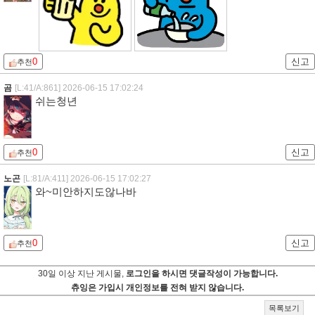
0
신고
추천
곰
[L:41/A:861]
2026-06-15 17:02:24
쉬는청년
0
신고
추천
노곤
[L:81/A:411]
2026-06-15 17:02:27
와~미안하지도않나바
0
신고
추천
30일 이상 지난 게시물,
로그인을 하시면 댓글작성이 가능합니다.
츄잉은 가입시 개인정보를 전혀 받지 않습니다.
목록보기