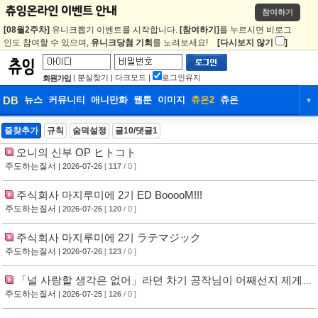
참여하기
[08월2주차]
유니크뽑기 이벤트를 시작합니다.
[참여하기]
를 누르시면 비로그
인도 참여할 수 있으며,
유니크당첨 기회
를 노려보세요!
[다시보지 않기
]
|
분실찾기
|
다크모드
|
로그인유지
회원가입
DB
뉴스
커뮤니티
애니만화
웹툰
이미지
츄온2
츄온
▼
DB
뉴스
커뮤니티
애니만화
즐찾추가
규칙
숨덕설정
글10/댓글1
오니의 신부 OP ヒトコト
웹툰
이미지
츄온2
츄온
주도하는질서
| 2026-07-26
[
117
/ 0 ]
주식회사 마지루미에 2기 ED BooooM!!!
주도하는질서
| 2026-07-26
[
120
/ 0 ]
주식회사 마지루미에 2기 ラテマジック
주도하는질서
| 2026-07-26
[
123
/ 0 ]
「널 사랑할 생각은 없어」라던 차기 공작님이 어째선지 제게
푹 빠졌어요 ED 最終回
주도하는질서
| 2026-07-25
[
126
/ 0 ]