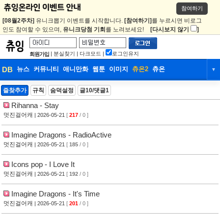
참여하기
[08월2주차]
유니크뽑기 이벤트를 시작합니다.
[참여하기]
를 누르시면 비로그
인도 참여할 수 있으며,
유니크당첨 기회
를 노려보세요!
[다시보지 않기
]
|
분실찾기
|
다크모드
|
로그인유지
회원가입
DB
뉴스
커뮤니티
애니만화
웹툰
이미지
츄온2
츄온
▼
DB
뉴스
커뮤니티
애니만화
즐찾추가
규칙
숨덕설정
글10/댓글1
Rihanna - Stay
웹툰
이미지
츄온2
츄온
멋진걸어캐
| 2026-05-21
[
217
/ 0 ]
Imagine Dragons - RadioActive
멋진걸어캐
| 2026-05-21
[
185
/ 0 ]
Icons pop - I Love It
멋진걸어캐
| 2026-05-21
[
192
/ 0 ]
Imagine Dragons - It's Time
멋진걸어캐
| 2026-05-21
[
201
/ 0 ]