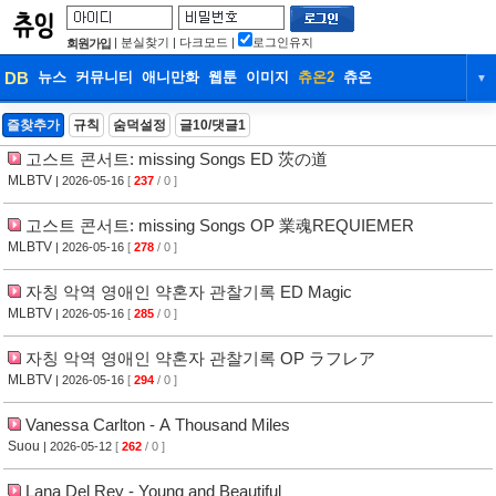
|
분실찾기
|
다크모드
|
로그인유지
회원가입
DB
뉴스
커뮤니티
애니만화
웹툰
이미지
츄온2
츄온
▼
DB
뉴스
커뮤니티
애니만화
즐찾추가
규칙
숨덕설정
글10/댓글1
고스트 콘서트: missing Songs ED 茨の道
웹툰
이미지
츄온2
츄온
MLBTV
| 2026-05-16
[
237
/ 0 ]
고스트 콘서트: missing Songs OP 業魂REQUIEMER
MLBTV
| 2026-05-16
[
278
/ 0 ]
자칭 악역 영애인 약혼자 관찰기록 ED Magic
MLBTV
| 2026-05-16
[
285
/ 0 ]
자칭 악역 영애인 약혼자 관찰기록 OP ラフレア
MLBTV
| 2026-05-16
[
294
/ 0 ]
Vanessa Carlton - A Thousand Miles
Suou
| 2026-05-12
[
262
/ 0 ]
Lana Del Rey - Young and Beautiful