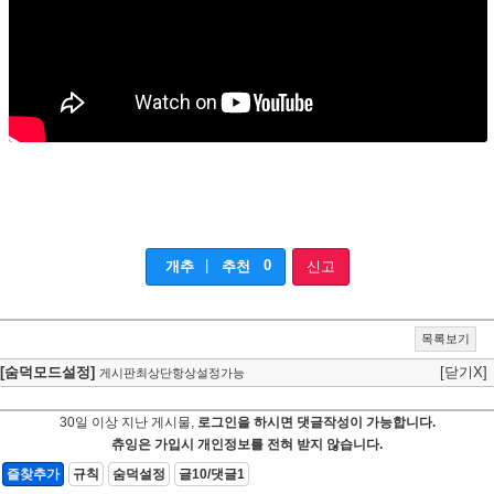
|
0
개추
추천
신고
목록보기
[숨덕모드설정]
[닫기X]
게시판최상단항상설정가능
30일 이상 지난 게시물,
로그인을 하시면 댓글작성이 가능합니다.
츄잉은 가입시 개인정보를 전혀 받지 않습니다.
즐찾추가
규칙
숨덕설정
글10/댓글1