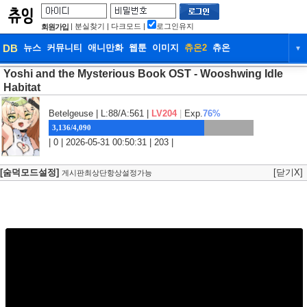
|
분실찾기
|
다크모드
|
로그인유지
회원가입
DB
뉴스
커뮤니티
애니만화
웹툰
이미지
츄온2
츄온
▼
Yoshi and the Mysterious Book OST - Wooshwing Idle
DB
뉴스
커뮤니티
애니만화
Habitat
웹툰
이미지
츄온2
츄온
Betelgeuse
| L:88/A:561 |
LV204
|
Exp.
76%
3,136/4,090
| 0 | 2026-05-31 00:50:31 | 203 |
[숨덕모드설정]
[닫기X]
게시판최상단항상설정가능