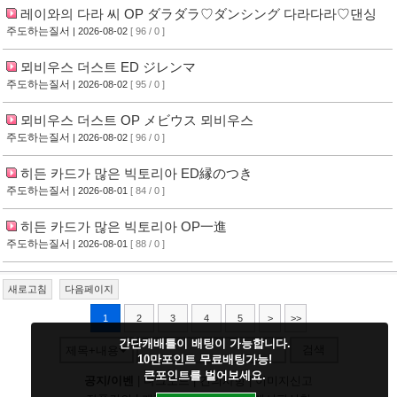
레이와의 다라 씨 OP ダラダラ♡ダンシング 다라다라♡댄싱
주도하는질서
| 2026-08-02
[ 96 / 0 ]
뫼비우스 더스트 ED ジレンマ
주도하는질서
| 2026-08-02
[ 95 / 0 ]
뫼비우스 더스트 OP メビウス 뫼비우스
주도하는질서
| 2026-08-02
[ 96 / 0 ]
히든 카드가 많은 빅토리아 ED縁のつき
주도하는질서
| 2026-08-01
[ 84 / 0 ]
히든 카드가 많은 빅토리아 OP一進
주도하는질서
| 2026-08-01
[ 88 / 0 ]
새로고침
다음페이지
1
2
3
4
5
>
>>
간단캐배틀이 배팅이 가능합니다.
검색
제목+내용
10만포인트 무료배팅가능!
큰포인트를 벌어보세요.
공지/이벤
|
다크모드
|
건의사항
|
이미지신고