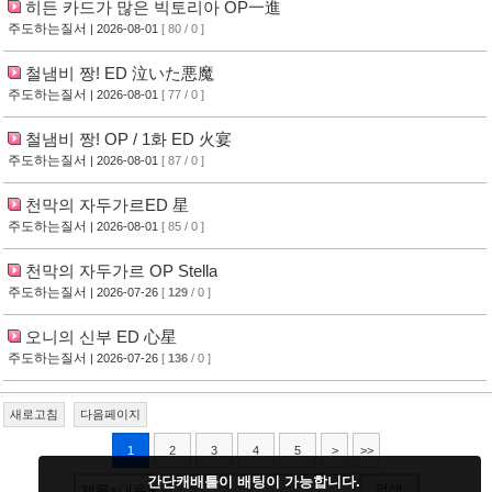
히든 카드가 많은 빅토리아 OP一進
주도하는질서
| 2026-08-01
[ 80 / 0 ]
철냄비 짱! ED 泣いた悪魔
주도하는질서
| 2026-08-01
[ 77 / 0 ]
철냄비 짱! OP / 1화 ED 火宴
주도하는질서
| 2026-08-01
[ 87 / 0 ]
천막의 자두가르ED 星
주도하는질서
| 2026-08-01
[ 85 / 0 ]
천막의 자두가르 OP Stella
주도하는질서
| 2026-07-26
[
129
/ 0 ]
오니의 신부 ED 心星
주도하는질서
| 2026-07-26
[
136
/ 0 ]
새로고침
다음페이지
1
2
3
4
5
>
>>
간단캐배틀이 배팅이 가능합니다.
검색
제목+내용