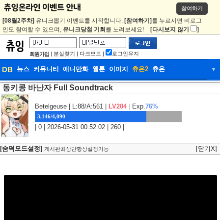
참여하기
[08월2주차]
유니크뽑기 이벤트를 시작합니다.
[참여하기]
를 누르시면 비로그
인도 참여할 수 있으며,
유니크당첨 기회
를 노려보세요!
[다시보지 않기
]
|
분실찾기
|
다크모드
|
로그인유지
회원가입
DB
뉴스
커뮤니티
애니만화
웹툰
이미지
츄온2
츄온
▼
동키콩 바난자 Full Soundtrack
DB
뉴스
커뮤니티
애니만화
웹툰
이미지
츄온2
츄온
Betelgeuse
| L:88/A:561 |
LV204
|
Exp.
76%
3,146/4,090
| 0 | 2026-05-31 00:52:02 | 260 |
[숨덕모드설정]
[닫기X]
게시판최상단항상설정가능