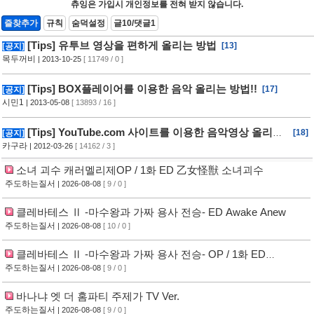
츄잉은 가입시 개인정보를 전혀 받지 않습니다.
즐찾추가
규칙
숨덕설정
글10/댓글1
[Tips] 유투브 영상을 편하게 올리는 방법
[13]
[공지]
목두꺼비
| 2013-10-25
[ 11749 / 0 ]
[Tips] BOX플레이어를 이용한 음악 올리는 방법!!
[17]
[공지]
시민1
| 2013-05-08
[ 13893 / 16 ]
[Tips] YouTube.com 사이트를 이용한 음악영상 올리는
[18]
[공지]
방법!!
카구라
| 2012-03-26
[ 14162 / 3 ]
소녀 괴수 캐러멜리제OP / 1화 ED 乙女怪獣 소녀괴수
주도하는질서
| 2026-08-08
[ 9 / 0 ]
클레바테스 Ⅱ -마수왕과 가짜 용사 전승- ED Awake Anew
주도하는질서
| 2026-08-08
[ 10 / 0 ]
클레바테스 Ⅱ -마수왕과 가짜 용사 전승- OP / 1화 ED
Foreshadow
주도하는질서
| 2026-08-08
[ 9 / 0 ]
바나냐 엣 더 홈파티 주제가 TV Ver.
주도하는질서
| 2026-08-08
[ 9 / 0 ]