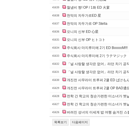
철냄비 짱! OP / 1화 ED 火宴
45639
천막의 자두가르ED 星
45638
천막의 자두가르 OP Stella
45637
오니의 신부 ED 心星
45636
오니의 신부 OP ヒトコト
45635
주식회사 마지루미에 2기 ED BooooM!!!
45634
주식회사 마지루미에 2기 ラテマジック
45633
「널 사랑할 생각은 없어」라던 차기 공작
45632
「널 사랑할 생각은 없어」라던 차기 공
45631
개진전 사무라이 트루퍼 2쿨 ED ばけも
45630
개진전 사무라이 트루퍼 2쿨 OP BAD遺
45629
전학 간 학교의 청순가련한 미소녀가 옛날에
45628
전학 간 학교의 청순가련한 미소녀가 옛
45627
버려진 성녀의 이세계 밥 여행 숨겨진 스킬로
45626
목록보기
다음페이지