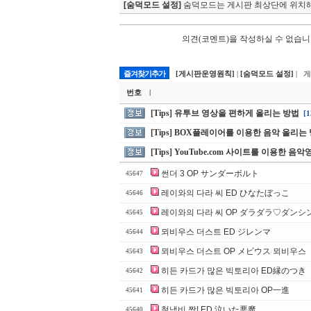
[숨덕모드 설정]
숨덕모드는 게시판 최상단에 위치해
의견(코멘트)을 작성하실 수 없습니
즐겨찾기추가
[게시판운영원칙]
|
[숨덕모드 설정]
| 
번호
|
[Tips] 유투브 영상을 편하게 올리는 방법
[1
[Tips] BOX플레이어를 이용한 음악 올리는 
[Tips] YouTube.com 사이트를 이용한 음
썬더 3 OP サンダーボルト
45647
레이와의 다라 씨 ED ひなたぼっこ
45646
레이와의 다라 씨 OP ダラダラ♡ダン
45645
뫼비우스 더스트 ED ジレンマ
45644
뫼비우스 더스트 OP メビウス 뫼비우스
45643
히든 카드가 많은 빅토리아 ED縁のつき
45642
히든 카드가 많은 빅토리아 OP一進
45641
철냄비 짱! ED 泣いた悪魔
45640