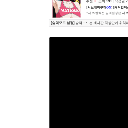
추천
0
|
조회
191
|
작성일 202
[
서브캐릭구경
ON
]
[
캐릭컬렉
*서브/컬렉션 공개설정은
서브
[숨덕모드 설정]
숨덕모드는 게시판 최상단에 위치해