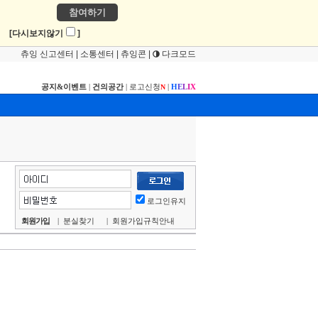
참여하기
!
[다시보지않기
]
츄잉 신고센터
|
소통센터
|
츄잉콘
|
다크모드
공지&이벤트
|
건의공간
|
로고신청
|
H
E
L
I
X
N
로그인유지
회원가입
|
분실찾기
|
회원가입규칙안내