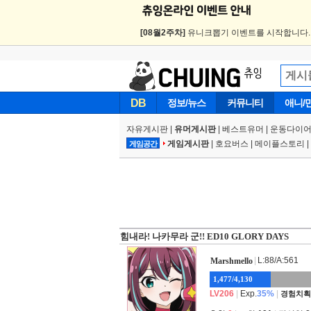
[08월2주차]
유니크뽑기 이벤트를 시작합니다
DB
정보/뉴스
커뮤니티
애니/
자유게시판
|
유머게시판
|
베스트유머
|
운동다이어
게임게시판
|
호요버스
|
메이플스토리
|
게임공간
힘내라! 나카무라 군!! ED10 GLORY DAYS
|
L:88/A:561
Marshmello
1,477/4,130
LV206
|
Exp.
35%
|
경험치획