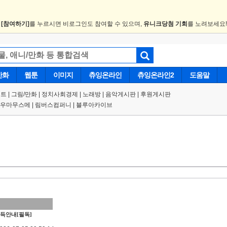
.
[참여하기]
를 누르시면 비로그인도 참여할 수 있으며,
유니크당첨 기회
를 노려보세요
만화
웹툰
이미지
츄잉온라인
츄잉온라인2
도움말
트 |
그림/만화
|
정치사회경제
|
노래방
|
음악게시판
|
후원게시판
우마무스메
|
림버스컴퍼니
|
블루아카이브
득안내[필독]