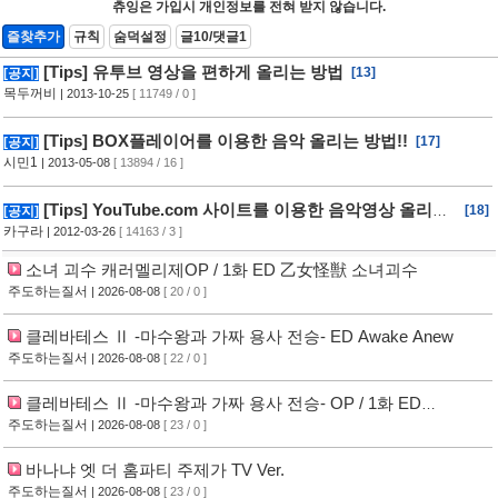
츄잉은 가입시 개인정보를 전혀 받지 않습니다.
즐찾추가
규칙
숨덕설정
글10/댓글1
[Tips] 유투브 영상을 편하게 올리는 방법
[13]
[공지]
목두꺼비
| 2013-10-25
[ 11749 / 0 ]
[Tips] BOX플레이어를 이용한 음악 올리는 방법!!
[17]
[공지]
시민1
| 2013-05-08
[ 13894 / 16 ]
[Tips] YouTube.com 사이트를 이용한 음악영상 올리는
[18]
[공지]
방법!!
카구라
| 2012-03-26
[ 14163 / 3 ]
소녀 괴수 캐러멜리제OP / 1화 ED 乙女怪獣 소녀괴수
주도하는질서
| 2026-08-08
[ 20 / 0 ]
클레바테스 Ⅱ -마수왕과 가짜 용사 전승- ED Awake Anew
주도하는질서
| 2026-08-08
[ 22 / 0 ]
클레바테스 Ⅱ -마수왕과 가짜 용사 전승- OP / 1화 ED
Foreshadow
주도하는질서
| 2026-08-08
[ 23 / 0 ]
바나냐 엣 더 홈파티 주제가 TV Ver.
주도하는질서
| 2026-08-08
[ 23 / 0 ]