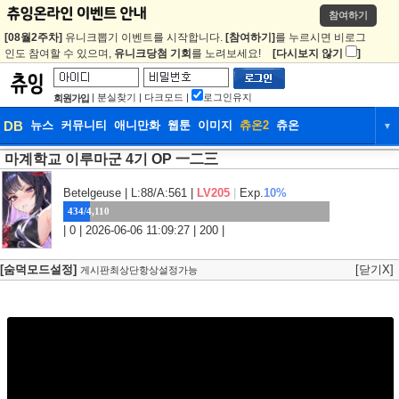
참여하기
[08월2주차]
유니크뽑기 이벤트를 시작합니다.
[참여하기]
를 누르시면 비로그
인도 참여할 수 있으며,
유니크당첨 기회
를 노려보세요!
[다시보지 않기
]
|
분실찾기
|
다크모드
|
로그인유지
회원가입
DB
뉴스
커뮤니티
애니만화
웹툰
이미지
츄온2
츄온
▼
마계학교 이루마군 4기 OP 一二三
DB
뉴스
커뮤니티
애니만화
웹툰
이미지
츄온2
츄온
Betelgeuse
| L:88/A:561 |
LV205
|
Exp.
10%
434/4,110
| 0 | 2026-06-06 11:09:27 | 200 |
[숨덕모드설정]
[닫기X]
게시판최상단항상설정가능