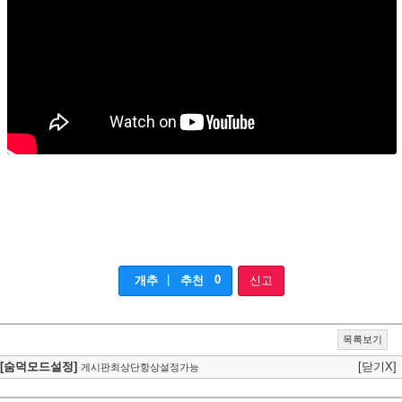
|
0
개추
추천
신고
목록보기
[숨덕모드설정]
[닫기X]
게시판최상단항상설정가능