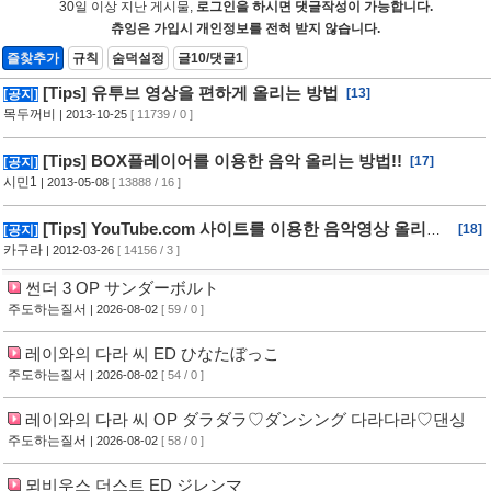
30일 이상 지난 게시물,
로그인을 하시면 댓글작성이 가능합니다.
츄잉은 가입시 개인정보를 전혀 받지 않습니다.
즐찾추가
규칙
숨덕설정
글10/댓글1
[Tips] 유투브 영상을 편하게 올리는 방법
[13]
[공지]
목두꺼비
| 2013-10-25
[ 11739 / 0 ]
[Tips] BOX플레이어를 이용한 음악 올리는 방법!!
[17]
[공지]
시민1
| 2013-05-08
[ 13888 / 16 ]
[Tips] YouTube.com 사이트를 이용한 음악영상 올리는
[18]
[공지]
방법!!
카구라
| 2012-03-26
[ 14156 / 3 ]
썬더 3 OP サンダーボルト
주도하는질서
| 2026-08-02
[ 59 / 0 ]
레이와의 다라 씨 ED ひなたぼっこ
주도하는질서
| 2026-08-02
[ 54 / 0 ]
레이와의 다라 씨 OP ダラダラ♡ダンシング 다라다라♡댄싱
주도하는질서
| 2026-08-02
[ 58 / 0 ]
뫼비우스 더스트 ED ジレンマ