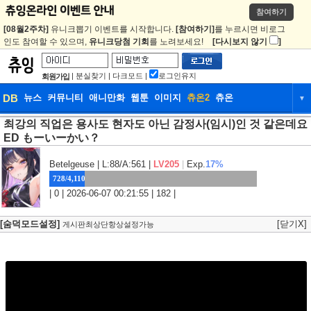
참여하기
[08월2주차]
유니크뽑기 이벤트를 시작합니다.
[참여하기]
를 누르시면 비로그
인도 참여할 수 있으며,
유니크당첨 기회
를 노려보세요!
[다시보지 않기
]
|
분실찾기
|
다크모드
|
로그인유지
회원가입
DB
뉴스
커뮤니티
애니만화
웹툰
이미지
츄온2
츄온
▼
최강의 직업은 용사도 현자도 아닌 감정사(임시)인 것 같은데요
DB
뉴스
커뮤니티
애니만화
ED もーいーかい？
웹툰
이미지
츄온2
츄온
Betelgeuse
| L:88/A:561 |
LV205
|
Exp.
17%
728/4,110
| 0 | 2026-06-07 00:21:55 | 182 |
[숨덕모드설정]
[닫기X]
게시판최상단항상설정가능