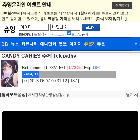
참여하기
[08월2주차]
유니크뽑기 이벤트를 시작합니다.
[참여하기]
를 누르시면 비로그
인도 참여할 수 있으며,
유니크당첨 기회
를 노려보세요!
[다시보지 않기
]
|
분실찾기
|
다크모드
|
로그인유지
회원가입
DB
뉴스
커뮤니티
애니만화
웹툰
이미지
츄온2
츄온
▼
CANDY CARIES 주제 Telepathy
DB
뉴스
커뮤니티
애니만화
웹툰
이미지
츄온2
츄온
Betelgeuse
| L:88/A:561 |
LV205
|
Exp.
18%
748/4,110
| 0 | 2026-06-07 00:31:12 | 187 |
[숨덕모드설정]
[닫기X]
게시판최상단항상설정가능