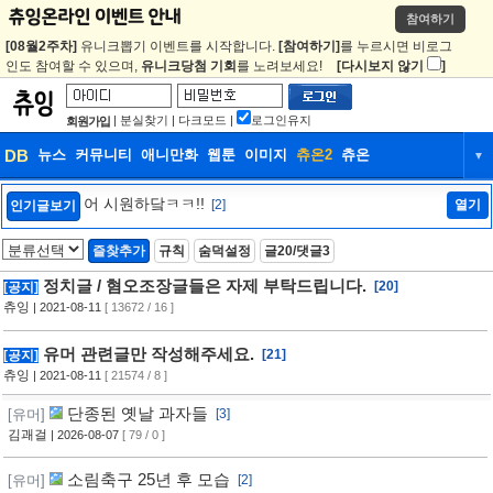
참여하기
[08월2주차]
유니크뽑기 이벤트를 시작합니다.
[참여하기]
를 누르시면 비로그
인도 참여할 수 있으며,
유니크당첨 기회
를 노려보세요!
[다시보지 않기
]
|
분실찾기
|
다크모드
|
로그인유지
회원가입
DB
뉴스
커뮤니티
애니만화
웹툰
이미지
츄온2
츄온
▼
DB
뉴스
커뮤니티
애니만화
어 시원하닼ㅋㅋ!!
[2]
열기
인기글보기
웹툰
이미지
츄온2
츄온
즐찾추가
규칙
숨덕설정
글20/댓글3
정치글 / 혐오조장글들은 자제 부탁드립니다.
[20]
[공지]
츄잉
| 2021-08-11
[ 13672 / 16 ]
유머 관련글만 작성해주세요.
[21]
[공지]
츄잉
| 2021-08-11
[ 21574 / 8 ]
단종된 옛날 과자들
[유머]
[3]
김괘걸
| 2026-08-07
[ 79 / 0 ]
소림축구 25년 후 모습
[유머]
[2]