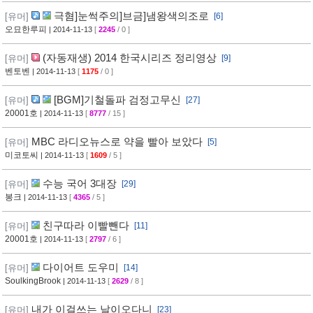
극혐]눈썩주의]브금]냄왕색의조로
[유머]
[6]
오묘한루피
| 2014-11-13
[
2245
/ 0 ]
(자동재생) 2014 한국시리즈 정리영상
[유머]
[9]
벤토벤
| 2014-11-13
[
1175
/ 0 ]
[BGM]기철돌파 검정고무신
[유머]
[27]
20001호
| 2014-11-13
[
8777
/ 15 ]
MBC 라디오뉴스로 약을 빨아 보았다
[유머]
[5]
미코토씨
| 2014-11-13
[
1609
/ 5 ]
수능 국어 3대장
[유머]
[29]
봉크
| 2014-11-13
[
4365
/ 5 ]
친구따라 이빨뺀다
[유머]
[11]
20001호
| 2014-11-13
[
2797
/ 6 ]
다이어트 도우미
[유머]
[14]
SoulkingBrook
| 2014-11-13
[
2629
/ 8 ]
내가 이걸쓰는 날이오다니
[유머]
[23]