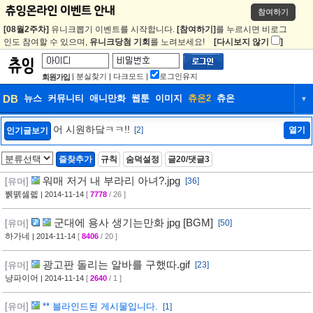
참여하기
[08월2주차]
유니크뽑기 이벤트를 시작합니다.
[참여하기]
를 누르시면 비로그
인도 참여할 수 있으며,
유니크당첨 기회
를 노려보세요!
[다시보지 않기
]
|
분실찾기
|
다크모드
|
로그인유지
회원가입
DB
뉴스
커뮤니티
애니만화
웹툰
이미지
츄온2
츄온
▼
DB
뉴스
커뮤니티
애니만화
어 시원하닼ㅋㅋ!!
[2]
열기
인기글보기
웹툰
이미지
츄온2
츄온
즐찾추가
규칙
숨덕설정
글20/댓글3
워매 저거 내 부라리 아녀?.jpg
[유머]
[36]
뷁뗅셇렓
| 2014-11-14
[
7778
/ 26 ]
군대에 용사 생기는만화 jpg [BGM]
[유머]
[50]
하가네
| 2014-11-14
[
8406
/ 20 ]
광고판 돌리는 알바를 구했따.gif
[유머]
[23]
냥파이어
| 2014-11-14
[
2640
/ 1 ]
[유머]
** 블라인드된 게시물입니다.
[1]