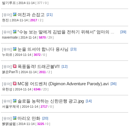
발기루프
| 2014-11-14
[ 377 / 0 ]
여친과 손잡고
[유머]
[21]
현진
| 2014-11-14
[
2917
/ 2 ]
“수능 보는 딸에게 김밥을 전하기 위해서” 엄마의 사
[유머]
[39]
연
navernate
| 2014-11-14
[
5870
/ 29 ]
눈을 뜨셔야 합니다 용사님
[유머]
[23]
누와르
| 2014-11-14
[
3072
/ 0 ]
폭풍돌격! 드래곤볼V!!
[유머]
[12]
붉은PanTi
| 2014-11-14
[
2011
/ 2 ]
MC몽 어드벤처 (Digimon Adventure Parody).avi
[유머]
[36]
유한성
| 2014-11-14
[
6346
/ 23 ]
솔로들 농락하는 신한은행 광고.jpg
[유머]
[14]
서울우체국
| 2014-11-14
[
2717
/ 0 ]
마리오 만화
[유머]
[20]
뷁뗅셇렓
| 2014-11-14
[
3225
/ 0 ]