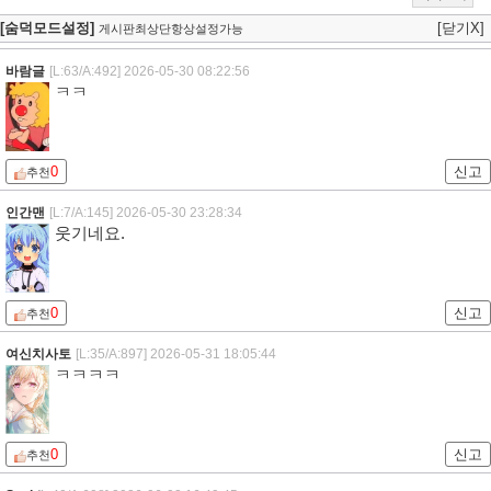
[숨덕모드설정]
[닫기X]
게시판최상단항상설정가능
바람글
[L:63/A:492]
2026-05-30 08:22:56
ㅋㅋ
0
신고
추천
인간맨
[L:7/A:145]
2026-05-30 23:28:34
웃기네요.
0
신고
추천
여신치사토
[L:35/A:897]
2026-05-31 18:05:44
ㅋㅋㅋㅋ
0
신고
추천