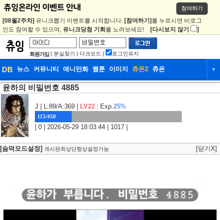
참여하기
[08월2주차]
유니크뽑기 이벤트를 시작합니다.
[참여하기]
를 누르시면 비로그
인도 참여할 수 있으며,
유니크당첨 기회
를 노려보세요!
[다시보지 않기
]
|
분실찾기
|
다크모드
|
로그인유지
회원가입
DB
뉴스
커뮤니티
애니만화
웹툰
이미지
츄온2
츄온
▼
윤하의 비밀번호 4885
DB
뉴스
커뮤니티
애니만화
웹툰
이미지
츄온2
츄온
J
| L:89/A:369 |
LV22
|
Exp.
25%
115/450
| 0 | 2026-05-29 18:03:44 | 1017 |
[숨덕모드설정]
[닫기X]
게시판최상단항상설정가능