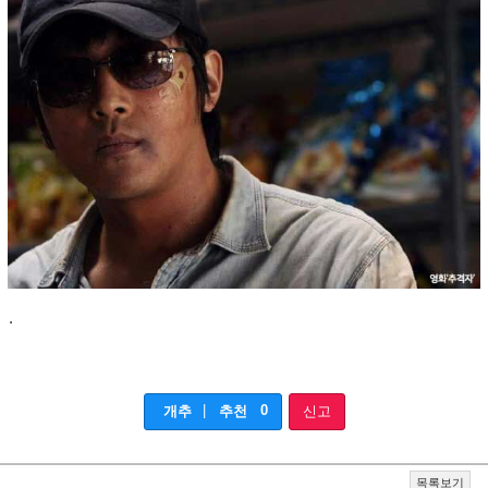
.
|
0
개추
추천
신고
목록보기