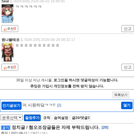
Seal
[L:40/A:608]
2026-06-02 16:49:45
ㅋㅋㅋㅋㅋㅋ
0
신고
추천
원나블테코
[L:50/A:335]
2026-06-28 08:32:17
ㅎㅎㅎㅎㅎㅎㅎㅎㅎㅎ
0
신고
추천
30일 이상 지난 게시물,
로그인을 하시면 댓글작성이 가능합니다.
츄잉은 가입시 개인정보를 전혀 받지 않습니다.
목록보기
어 시원하닼ㅋㅋ!!
[2]
열기
인기글보기
즐찾추가
규칙
숨덕설정
글20/댓글3
정치글 / 혐오조장글들은 자제 부탁드립니다.
[20]
[공지]
츄잉
| 2021-08-11
[ 13672 / 16 ]