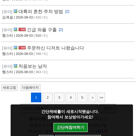
대륙의 흔한 주차 방법
[유머]
[2]
김괘걸
| 2026-08-03
[ 416 / 0 ]
긴급 와플 구출
[유머]
[2]
햄스터
| 2026-08-03
[
510
/ 0 ]
주문하신 디저트 나왔습니다
[유머]
햄스터
| 2026-08-03
[ 348 / 0 ]
처음보는 남자
[유머]
햄스터
| 2026-08-03
[ 363 / 0 ]
새로고침
다음페이지
1
2
3
4
5
>
>>
검색
제목+내용
간단캐배틀이 새로시작됐습니다.
참여해서 보상받아가세요!
공지/이벤
|
다크모드
|
건의사항
|
이미지신고
작품건의
|
캐릭건의
|
기타디비
|
게시판신청
간단캐참여하기
PC버전
|
클론신고
|
정지/패널티문의
|
H
E
L
I
X