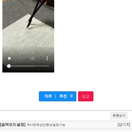
|
0
개추
추천
신고
목록보기
[숨덕모드설정]
[닫기X]
게시판최상단항상설정가능