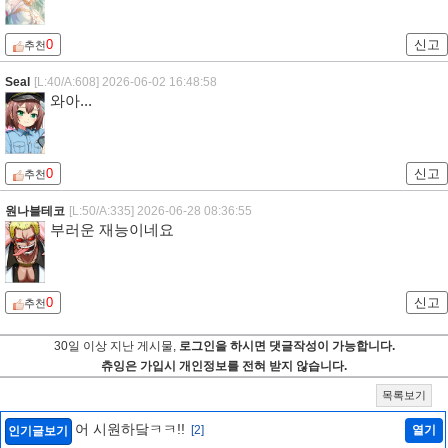
0
신고
추천
Seal
[L:40/A:608]
2026-06-02 16:48:58
와아...
0
신고
추천
원나블테코
[L:50/A:335]
2026-06-28 08:36:55
부러운 재능이네요
0
신고
추천
30일 이상 지난 게시물,
로그인을 하시면 댓글작성이 가능합니다.
츄잉은 가입시 개인정보를 전혀 받지 않습니다.
목록보기
어 시원하닼ㅋㅋ!!
[2]
열기
인기글보기