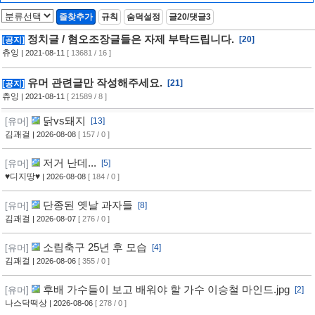
즐찾추가
규칙
숨덕설정
글20/댓글3
정치글 / 혐오조장글들은 자제 부탁드립니다.
[20]
[공지]
츄잉
| 2021-08-11
[ 13681 / 16 ]
유머 관련글만 작성해주세요.
[21]
[공지]
츄잉
| 2021-08-11
[ 21589 / 8 ]
닭vs돼지
[유머]
[13]
김괘걸
| 2026-08-08
[ 157 / 0 ]
저거 난데...
[유머]
[5]
♥디지땅♥
| 2026-08-08
[ 184 / 0 ]
단종된 옛날 과자들
[유머]
[8]
김괘걸
| 2026-08-07
[ 276 / 0 ]
소림축구 25년 후 모습
[유머]
[4]
김괘걸
| 2026-08-06
[ 355 / 0 ]
후배 가수들이 보고 배워야 할 가수 이승철 마인드.jpg
[유머]
[2]
나스닥떡상
| 2026-08-06
[ 278 / 0 ]