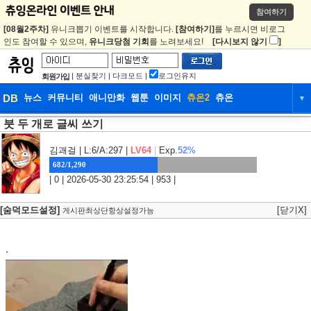
참여하기
[08월2주차]
유니크뽑기 이벤트를 시작합니다.
[참여하기]
를 누르시면 비로그
인도 참여할 수 있으며,
유니크당첨 기회
를 노려보세요!
[다시보지 않기
]
|
분실찾기
|
다크모드
|
로그인유지
회원가입
DB
뉴스
커뮤니티
애니만화
웹툰
이미지
츄온2
츄온
▼
붓 두 개로 글씨 쓰기
DB
뉴스
커뮤니티
애니만화
웹툰
이미지
츄온2
츄온
김괘걸
| L:6/A:297 |
LV64
|
Exp.
52%
682/1,290
| 0 | 2026-05-30 23:25:54 | 953 |
[숨덕모드설정]
[닫기X]
게시판최상단항상설정가능
.