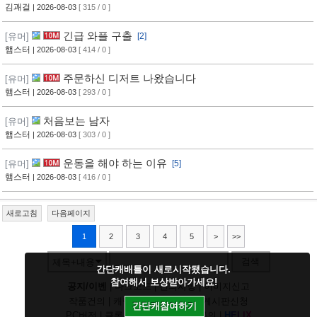
김괘걸
| 2026-08-03
[ 315 / 0 ]
긴급 와플 구출
[유머]
[2]
햄스터
| 2026-08-03
[ 414 / 0 ]
주문하신 디저트 나왔습니다
[유머]
햄스터
| 2026-08-03
[ 293 / 0 ]
처음보는 남자
[유머]
햄스터
| 2026-08-03
[ 303 / 0 ]
운동을 해야 하는 이유
[유머]
[5]
햄스터
| 2026-08-03
[ 416 / 0 ]
새로고침
다음페이지
1
2
3
4
5
>
>>
검색
제목+내용
간단캐배틀이 새로시작됐습니다.
참여해서 보상받아가세요!
공지/이벤
|
다크모드
|
건의사항
|
이미지신고
작품건의
|
캐릭건의
|
기타디비
|
게시판신청
간단캐참여하기
PC버전
|
클론신고
|
정지/패널티문의
|
H
E
L
I
X