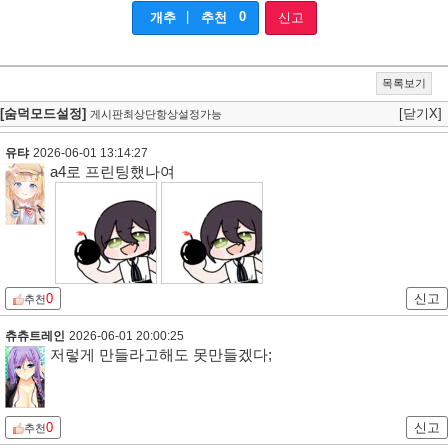
|
0
개추
추천
신고
목록보기
[숨덕모드설정]
[닫기X]
게시판최상단항상설정가능
유탸
2026-06-01 13:14:27
a4로 프린팅했나여
0
신고
추천
츄츄트레인
2026-06-01 20:00:25
저렇게 만들라고해도 못만들겠다;
0
신고
추천