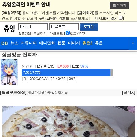
참여하기
[08월2주차]
유니크뽑기 이벤트를 시작합니다.
[참여하기]
를 누르시면 비로그
인도 참여할 수 있으며,
유니크당첨 기회
를 노려보세요!
[다시보지 않기
]
|
분실찾기
|
다크모드
|
로그인유지
회원가입
DB
뉴스
커뮤니티
애니만화
웹툰
이미지
츄온2
츄온
▼
싱글벙글 씬피자
DB
뉴스
커뮤니티
애니만화
웹툰
이미지
츄온2
츄온
인간맨
| L:7/A:145 |
LV388
|
Exp.
97%
7,580/7,770
| 0 | 2026-05-31 23:49:35 | 993 |
[숨덕모드설정]
[닫기X]
게시판최상단항상설정가능