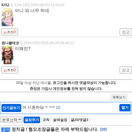
IUS2
[L:12/A:182]
2026-06-03 14:58:02
아니 와 너무 하네
0
신고
추천
원나블테코
[L:50/A:335]
2026-06-28 08:48:12
이왜진?
0
신고
추천
30일 이상 지난 게시물,
로그인을 하시면 댓글작성이 가능합니다.
츄잉은 가입시 개인정보를 전혀 받지 않습니다.
목록보기
어 시원하닼ㅋㅋ!!
[2]
열기
인기글보기
즐찾추가
규칙
숨덕설정
글20/댓글3
정치글 / 혐오조장글들은 자제 부탁드립니다.
[20]
[공지]