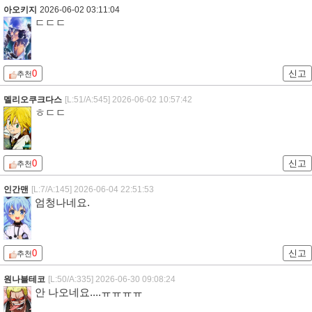
아오키지
2026-06-02 03:11:04
ㄷㄷㄷ
0
신고
추천
멜리오쿠크다스
[L:51/A:545]
2026-06-02 10:57:42
ㅎㄷㄷ
0
신고
추천
인간맨
[L:7/A:145]
2026-06-04 22:51:53
엄청나네요.
0
신고
추천
원나블테코
[L:50/A:335]
2026-06-30 09:08:24
안 나오네요....ㅠㅠㅠㅠ