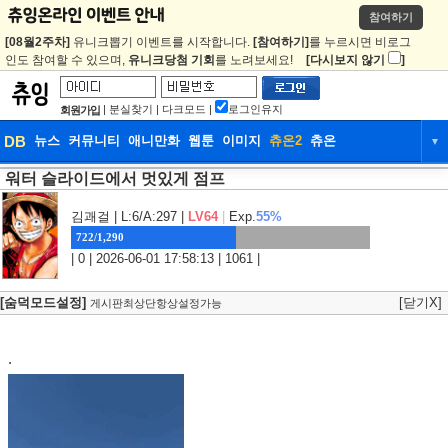
참여하기
[08월2주차]
유니크뽑기 이벤트를 시작합니다.
[참여하기]
를 누르시면 비로그
인도 참여할 수 있으며,
유니크당첨 기회
를 노려보세요!
[다시보지 않기
]
|
분실찾기
|
다크모드
|
로그인유지
회원가입
DB
뉴스
커뮤니티
애니만화
웹툰
이미지
츄온2
츄온
▼
워터 슬라이드에서 멋있게 점프
DB
뉴스
커뮤니티
애니만화
웹툰
이미지
츄온2
츄온
김괘걸
| L:6/A:297 |
LV64
|
Exp.
55%
722/1,290
| 0 | 2026-06-01 17:58:13 | 1061 |
[숨덕모드설정]
[닫기X]
게시판최상단항상설정가능
.