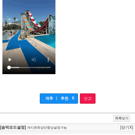
|
0
개추
추천
신고
목록보기
[숨덕모드설정]
[닫기X]
게시판최상단항상설정가능