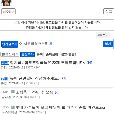
0
신고
추천
30일 이상 지난 게시물,
로그인을 하시면 댓글작성이 가능합니다.
츄잉은 가입시 개인정보를 전혀 받지 않습니다.
목록보기
어 시원하닼ㅋㅋ!!
[2]
열기
인기글보기
즐찾추가
규칙
숨덕설정
글20/댓글3
정치글 / 혐오조장글들은 자제 부탁드립니다.
[20]
[공지]
츄잉
| 2021-08-11
[ 13670 / 16 ]
유머 관련글만 작성해주세요.
[21]
[공지]
츄잉
| 2021-08-11
[ 21569 / 8 ]
소림축구 25년 후 모습
[유머]
[2]
김괘걸
| 2026-08-06
[ 161 / 0 ]
후배 가수들이 보고 배워야 할 가수 이승철 마인드.jpg
[유머]
나스닥떡상
| 2026-08-06
[ 128 / 0 ]