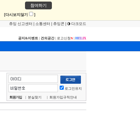
참여하기
!
[다시보지않기
]
츄잉 신고센터
|
소통센터
|
츄잉콘
|
다크모드
공지&이벤트
|
건의공간
|
로고신청
|
H
E
L
I
X
N
로그인유지
회원가입
|
분실찾기
|
회원가입규칙안내