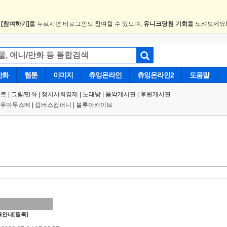
.
[참여하기]
를 누르시면 비로그인도 참여할 수 있으며,
유니크당첨 기회
를 노려보세요
만화
웹툰
이미지
츄잉온라인
츄잉온라인2
도움말
트 |
그림/만화
|
정치사회경제
|
노래방
|
음악게시판
|
후원게시판
우마무스메
|
림버스컴퍼니
|
블루아카이브
안내[필독]