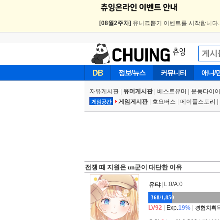
[08월2주차]
유니크뽑기 이벤트를 시작합니다
DB
정보/뉴스
커뮤니티
애니/
자유게시판
|
유머게시판
|
베스트유머
|
운동다이어
게임게시판
|
호요버스
|
메이플스토리
|
게임공간
전쟁 때 지원온 un군이 대단한 이유
|
L:0/A:0
유탸
368/1,850
LV92
|
Exp.
19%
|
경험치획득