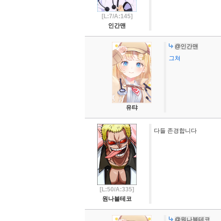
[L:7/A:145]
인간맨
@인간맨
그쳐
유탸
다들 존경합니다
[L:50/A:335]
원나블테코
@원나블테코