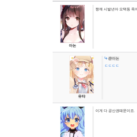
짱깨 시발년아 모택동 죽
아논
@아논
ㄷㄷㄷㄷ
유탸
이게 다 공산권때문이죠.