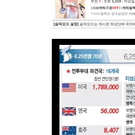
추천
0
|
조회
1,310
|
작성일 2
[
서브캐릭구경
OFF
]
[
캐릭컬
*서브/컬렉션 공개설정은
서브
[숨덕모드 설정]
숨덕모드는 게시판 최상단에 위치해