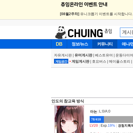
[08월2주차]
유니크뽑기 이벤트를 시작합니다
DB
정보/뉴스
커뮤니티
애니/
자유게시판
|
유머게시판
|
베스트유머
|
운동다이어
게임게시판
|
호요버스
|
메이플스토리
|
게임공간
인도의 참교육 방식
|
L:0/A:0
아논
78/410
LV20
|
Exp.
19%
|
경험치획득