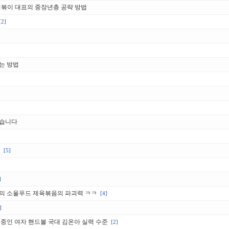
떡볶이 대표의 중장년층 공략 방법
[2]
는 방법
왔습니다
유
[5]
]
의 소울푸드 제육볶음의 파괴력 ㅋㅋ
[4]
]
중인 여자 핸드볼 국대 김온아 실력 수준
[2]