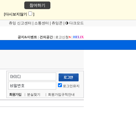
참여하기
!
[다시보지않기
]
츄잉 신고센터
|
소통센터
|
츄잉콘
|
다크모드
공지&이벤트
|
건의공간
|
로고신청
|
H
E
L
I
X
N
로그인유지
회원가입
|
분실찾기
|
회원가입규칙안내