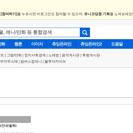
.
[참여하기]
를 누르시면 비로그인도 참여할 수 있으며,
유니크당첨 기회
를 노려보세요
만화
웹툰
이미지
츄잉온라인
츄잉온라인2
도움말
트 |
그림/만화
|
정치사회경제
|
노래방
|
음악게시판
|
후원게시판
우마무스메
|
림버스컴퍼니
|
블루아카이브
안내[필독]