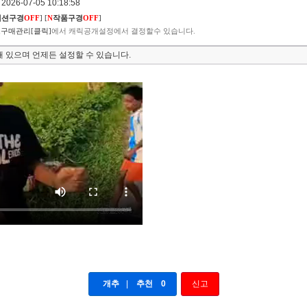
026-07-05 10:18:58
렉션구경
OFF
]
[
N
작품구경
OFF
]
구매관리[클릭]
에서 캐릭공개설정에서 결정할수 있습니다.
 있으며 언제든 설정할 수 있습니다.
개추
|
추천
0
신고