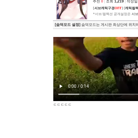
추천
0
|
조회
1,219
|
작성일 2
[
서브캐릭구경
OFF
]
[
캐릭컬
*서브/컬렉션 공개설정은
서브
[숨덕모드 설정]
숨덕모드는 게시판 최상단에 위치해
ㄷㄷㄷㄷㄷ