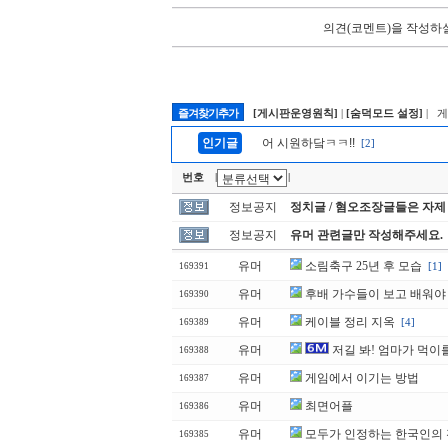
의견(코멘트)을 작성하실
즐겨찾기추가
[게시판운영원칙]
|
[숨덕모드 설정]
| 
인기글
어 시원하닼ㅋㅋ!!
[2]
번호
|
|
정보공지
정치글 / 혐오조장글들은 자제
정보공지
유머 관련글만 작성해주세요.
유머
소림축구 25년 후 모습
[1]
169391
유머
후배 가수들이 보고 배워야 
169390
유머
케이블 정리 지옥
[4]
169389
유머
저길 봐! 엄마가 먹이
169388
유머
게임에서 이기는 방법
169387
유머
최면어플
169386
유머
모두가 인정하는 한국인의
169385