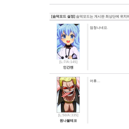
[숨덕모드 설정]
숨덕모드는 게시판 최상단에 위치해
엄청나네요.
[L:7/A:145]
인간맨
어휴....
[L:50/A:335]
원나블테코