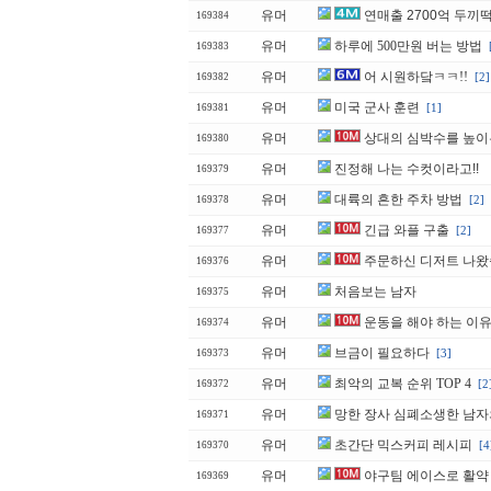
유머
연매출 2700억 두끼
169384
유머
하루에 500만원 버는 방법
169383
유머
어 시원하닼ㅋㅋ!!
[2]
169382
유머
미국 군사 훈련
[1]
169381
유머
상대의 심박수를 높이
169380
유머
진정해 나는 수컷이라고!!
169379
유머
대륙의 흔한 주차 방법
[2]
169378
유머
긴급 와플 구출
[2]
169377
유머
주문하신 디저트 나
169376
유머
처음보는 남자
169375
유머
운동을 해야 하는 이
169374
유머
브금이 필요하다
[3]
169373
유머
최악의 교복 순위 TOP 4
[2
169372
유머
망한 장사 심폐소생한 남자
169371
유머
초간단 믹스커피 레시피
[4
169370
유머
야구팀 에이스로 활약 
169369