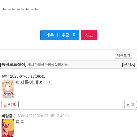
ㄷㄷㄷㄷㄷㄷㄷㄷ
|
0
개추
추천
신고
목록보기
[숨덕모드설정]
[닫기X]
게시판최상단항상설정가능
유탸
2026-07-05 17:09:41
백시들이네여 ㄷㄷ
0
신고
추천
바람글
[L:63/A:492]
2026-07-05 18:40:04
ㄷㄷ