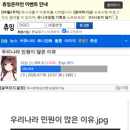
참여하기
[08월2주차]
유니크뽑기 이벤트를 시작합니다.
[참여하기]
를 누르시면 비로그
인도 참여할 수 있으며,
유니크당첨 기회
를 노려보세요!
[다시보지 않기
]
|
분실찾기
|
다크모드
|
로그인유지
회원가입
DB
뉴스
커뮤니티
애니만화
웹툰
이미지
츄온2
츄온
▼
우리나라 민원이 많은 이유
DB
뉴스
커뮤니티
애니만화
웹툰
이미지
츄온2
츄온
아논
| L:0/A:0 |
LV20
|
Exp.
46%
192/410
| 0 | 2026-07-05 13:57:36 | 1491 |
[숨덕모드설정]
[닫기X]
게시판최상단항상설정가능