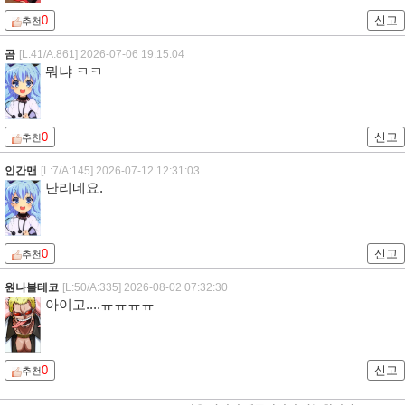
0
신고
추천
곰
[L:41/A:861]
2026-07-06 19:15:04
뭐냐 ㅋㅋ
0
신고
추천
인간맨
[L:7/A:145]
2026-07-12 12:31:03
난리네요.
0
신고
추천
원나블테코
[L:50/A:335]
2026-08-02 07:32:30
아이고....ㅠㅠㅠㅠ
0
신고
추천