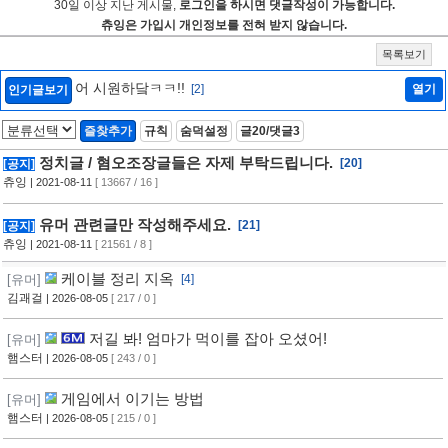
30일 이상 지난 게시물,
로그인을 하시면 댓글작성이 가능합니다.
츄잉은 가입시 개인정보를 전혀 받지 않습니다.
목록보기
어 시원하닼ㅋㅋ!!
[2]
열기
인기글보기
즐찾추가
규칙
숨덕설정
글20/댓글3
정치글 / 혐오조장글들은 자제 부탁드립니다.
[20]
[공지]
츄잉
| 2021-08-11
[ 13667 / 16 ]
유머 관련글만 작성해주세요.
[21]
[공지]
츄잉
| 2021-08-11
[ 21561 / 8 ]
케이블 정리 지옥
[유머]
[4]
김괘걸
| 2026-08-05
[ 217 / 0 ]
저길 봐! 엄마가 먹이를 잡아 오셨어!
[유머]
햄스터
| 2026-08-05
[ 243 / 0 ]
게임에서 이기는 방법
[유머]
햄스터
| 2026-08-05
[ 215 / 0 ]