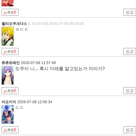
0
신고
추천
멜리오쿠크다스
[L:51/A:545]
2026-07-06 09:32:05
ㅎㄷㄷ
0
신고
추천
츄츄트레인
2026-07-06 11:57:48
도주이 니... 혹시 미래를 알고있는거 아이가?
0
신고
추천
아오키지
2026-07-06 12:06:34
ㄷㄷ
0
신고
추천