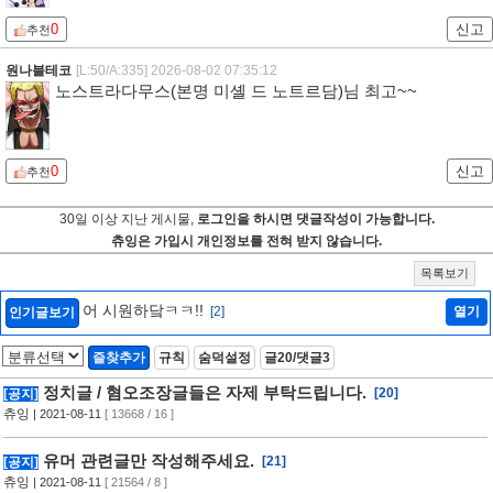
0
신고
추천
원나블테코
[L:50/A:335]
2026-08-02 07:35:12
노스트라다무스(본명 미셸 드 노트르담)님 최고~~
0
신고
추천
30일 이상 지난 게시물,
로그인을 하시면 댓글작성이 가능합니다.
츄잉은 가입시 개인정보를 전혀 받지 않습니다.
목록보기
어 시원하닼ㅋㅋ!!
[2]
열기
인기글보기
즐찾추가
규칙
숨덕설정
글20/댓글3
정치글 / 혐오조장글들은 자제 부탁드립니다.
[20]
[공지]
츄잉
| 2021-08-11
[ 13668 / 16 ]
유머 관련글만 작성해주세요.
[21]
[공지]
츄잉
| 2021-08-11
[ 21564 / 8 ]