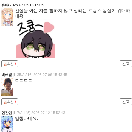
유탸
2026-07-06 18:16:05
진실을 아는 자를 참하지 않고 살려둔 프랑스 왕실이 위대하
네용
0
신고
추천
뱍얘쁨
[L:35/A:316]
2026-07-08 15:43:45
ㄷㄷㄷㄷ
0
신고
추천
인간맨
[L:7/A:145]
2026-07-12 15:52:43
엄청나네요.