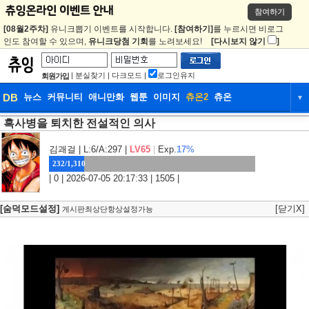
참여하기
[08월2주차]
유니크뽑기 이벤트를 시작합니다.
[참여하기]
를 누르시면 비로그
인도 참여할 수 있으며,
유니크당첨 기회
를 노려보세요!
[다시보지 않기
]
|
분실찾기
|
다크모드
|
로그인유지
회원가입
DB
뉴스
커뮤니티
애니만화
웹툰
이미지
츄온2
츄온
▼
흑사병을 퇴치한 전설적인 의사
DB
뉴스
커뮤니티
애니만화
웹툰
이미지
츄온2
츄온
김괘걸
| L:6/A:297 |
LV65
|
Exp.
17%
232/1,310
| 0 | 2026-07-05 20:17:33 | 1505 |
[숨덕모드설정]
[닫기X]
게시판최상단항상설정가능