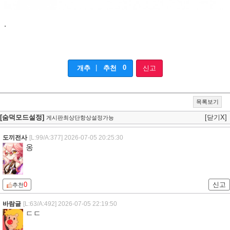
.
|
0
개추
추천
신고
목록보기
[숨덕모드설정]
[닫기X]
게시판최상단항상설정가능
도끼전사
[L:99/A:377]
2026-07-05 20:25:30
옹
0
신고
추천
바람글
[L:63/A:492]
2026-07-05 22:19:50
ㄷㄷ