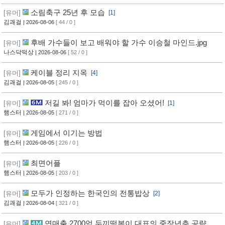
소림축구 25년 후 모습
[유머]
[1]
김괘걸
| 2026-08-06
[ 44 / 0 ]
후배 가수들이 보고 배워야 할 가수 이승철 마인드.jpg
[유머]
나스닥떡상
| 2026-08-06
[ 52 / 0 ]
케이블 정리 지옥
[유머]
[4]
김괘걸
| 2026-08-05
[ 245 / 0 ]
저길 봐! 엄마가 먹이를 잡아 오셨어!
[유머]
[1]
햄스터
| 2026-08-05
[ 271 / 0 ]
게임에서 이기는 방법
[유머]
햄스터
| 2026-08-05
[ 226 / 0 ]
최면어플
[유머]
햄스터
| 2026-08-05
[ 203 / 0 ]
모두가 인정하는 한국인의 전통밥상
[유머]
[2]
김괘걸
| 2026-08-04
[ 321 / 0 ]
연매출 2700억 두끼떡볶이 대표의 중장년층 공략 방
[유머]