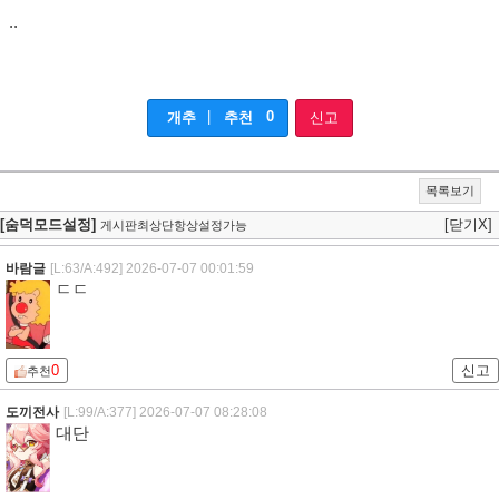
..
|
0
개추
추천
신고
목록보기
[숨덕모드설정]
[닫기X]
게시판최상단항상설정가능
바람글
[L:63/A:492]
2026-07-07 00:01:59
ㄷㄷ
0
신고
추천
도끼전사
[L:99/A:377]
2026-07-07 08:28:08
대단