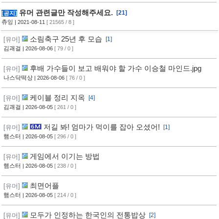
유머 관련글만 작성해주세요.
[21]
[공지]
츄잉
| 2021-08-11
[ 21565 / 8 ]
소림축구 25년 후 모습
[유머]
[1]
김괘걸
| 2026-08-06
[ 79 / 0 ]
후배 가수들이 보고 배워야 할 가수 이승철 마인드.jpg
[유머]
나스닥떡상
| 2026-08-06
[ 76 / 0 ]
케이블 정리 지옥
[유머]
[4]
김괘걸
| 2026-08-05
[ 261 / 0 ]
저길 봐! 엄마가 먹이를 잡아 오셨어!
[유머]
[1]
햄스터
| 2026-08-05
[ 296 / 0 ]
게임에서 이기는 방법
[유머]
햄스터
| 2026-08-05
[ 238 / 0 ]
최면어플
[유머]
햄스터
| 2026-08-05
[ 214 / 0 ]
모두가 인정하는 한국인의 전통밥상
[유머]
[2]