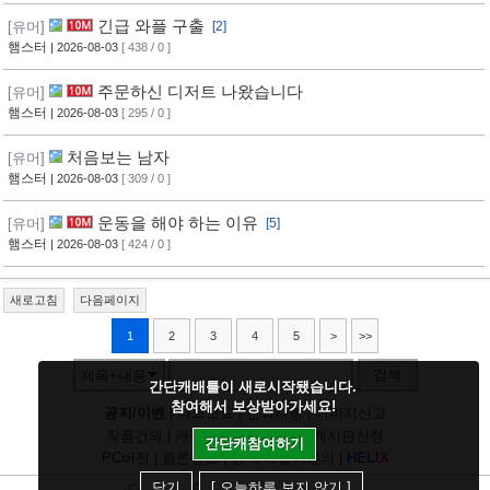
긴급 와플 구출
[유머]
[2]
햄스터
| 2026-08-03
[ 438 / 0 ]
주문하신 디저트 나왔습니다
[유머]
햄스터
| 2026-08-03
[ 295 / 0 ]
처음보는 남자
[유머]
햄스터
| 2026-08-03
[ 309 / 0 ]
운동을 해야 하는 이유
[유머]
[5]
햄스터
| 2026-08-03
[ 424 / 0 ]
새로고침
다음페이지
1
2
3
4
5
>
>>
검색
제목+내용
간단캐배틀이 새로시작됐습니다.
참여해서 보상받아가세요!
공지/이벤
|
다크모드
|
건의사항
|
이미지신고
작품건의
|
캐릭건의
|
기타디비
|
게시판신청
간단캐참여하기
PC버전
|
클론신고
|
정지/패널티문의
|
H
E
L
I
X
닫기
[ 오늘하루 보지 않기 ]
Copyright
CHUING
Communications.