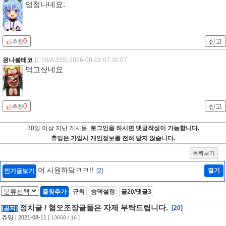
엄청나네요.
0
신고
추천
원나블테코
[L:50/A:335]
2026-08-02 07:38:07
먹고싶네요
0
신고
추천
30일 이상 지난 게시물,
로그인을 하시면 댓글작성이 가능합니다.
츄잉은 가입시 개인정보를 전혀 받지 않습니다.
목록보기
어 시원하닼ㅋㅋ!!
[2]
열기
인기글보기
즐찾추가
규칙
숨덕설정
글20/댓글3
정치글 / 혐오조장글들은 자제 부탁드립니다.
[20]
[공지]
츄잉
| 2021-08-11
[ 13668 / 16 ]