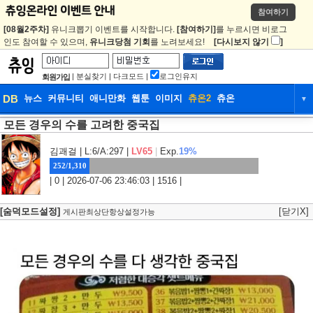
참여하기
[08월2주차]
유니크뽑기 이벤트를 시작합니다.
[참여하기]
를 누르시면 비로그
인도 참여할 수 있으며,
유니크당첨 기회
를 노려보세요!
[다시보지 않기
]
|
분실찾기
|
다크모드
|
로그인유지
회원가입
DB
뉴스
커뮤니티
애니만화
웹툰
이미지
츄온2
츄온
▼
모든 경우의 수를 고려한 중국집
DB
뉴스
커뮤니티
애니만화
웹툰
이미지
츄온2
츄온
김괘걸
| L:6/A:297 |
LV65
|
Exp.
19%
252/1,310
| 0 | 2026-07-06 23:46:03 | 1516 |
[숨덕모드설정]
[닫기X]
게시판최상단항상설정가능