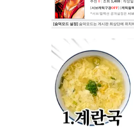
추천
0
|
조회
1,408
|
작성일 2
[
서브캐릭구경
OFF
]
[
캐릭컬
*서브/컬렉션 공개설정은
서브
[숨덕모드 설정]
숨덕모드는 게시판 최상단에 위치해