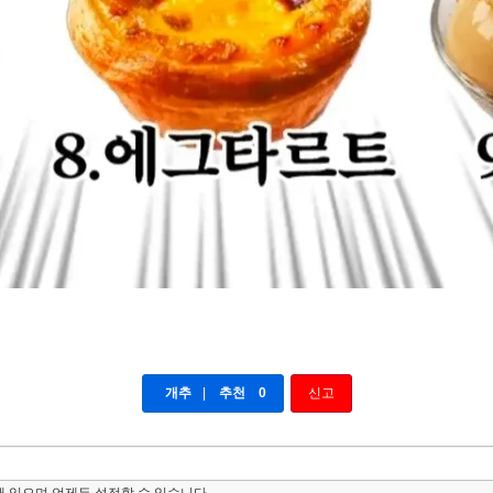
개추
|
추천
0
신고