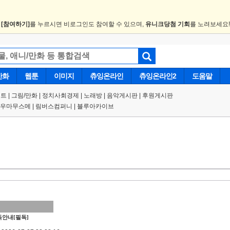
.
[참여하기]
를 누르시면 비로그인도 참여할 수 있으며,
유니크당첨 기회
를 노려보세요
만화
웹툰
이미지
츄잉온라인
츄잉온라인2
도움말
트 |
그림/만화
|
정치사회경제
|
노래방
|
음악게시판
|
후원게시판
우마무스메
|
림버스컴퍼니
|
블루아카이브
안내[필독]