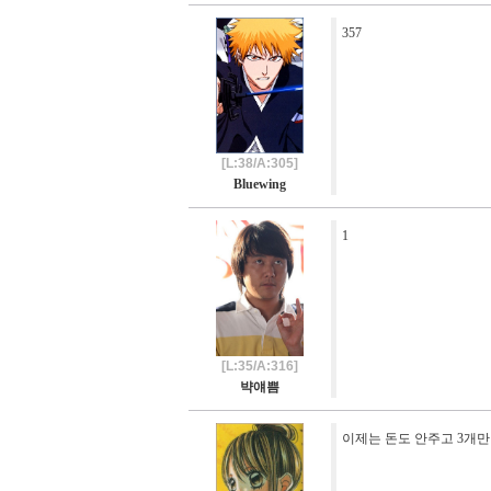
357
[L:38/A:305]
Bluewing
1
[L:35/A:316]
뱍얘쁨
이제는 돈도 안주고 3개만 