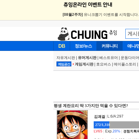
[08월2주차]
유니크뽑기 이벤트를 시작합니다
DB
정보/뉴스
커뮤니티
애니/
자유게시판
|
유머게시판
|
베스트유머
|
운동다이어
게임게시판
|
호요버스
|
메이플스토리
|
게임공간
평생 계란요리 딱 3가지만 먹을 수 있다면?
|
L:6/A:297
김괘걸
272/1,310
LV65
|
Exp.
20%
|
경험치획득