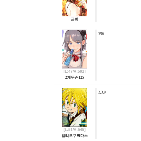
금희
358
[L:47/A:592]
2게무슨125
2,3,9
[L:51/A:545]
멜리오쿠크다스