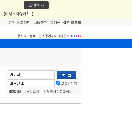
참여하기
!
[다시보지않기
]
츄잉 신고센터
|
소통센터
|
츄잉콘
|
다크모드
공지&이벤트
|
건의공간
|
로고신청
|
H
E
L
I
X
N
로그인유지
회원가입
|
분실찾기
|
회원가입규칙안내