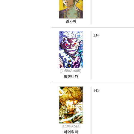
민가이
234
[L:59/A:485]
밀짚니카
145
[L:30/A:42]
아쉬워라