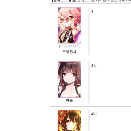
[숨덕모드 설정]
숨덕모드는 게시판 최상단에 위치해
4
[L:99/A:377]
도끼전사
347
아논
459