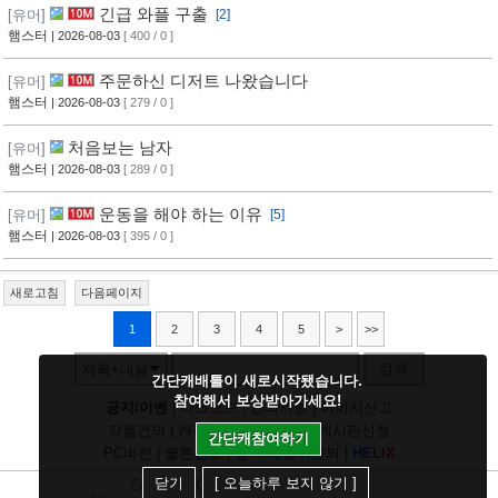
긴급 와플 구출
[유머]
[2]
햄스터
| 2026-08-03
[ 400 / 0 ]
주문하신 디저트 나왔습니다
[유머]
햄스터
| 2026-08-03
[ 279 / 0 ]
처음보는 남자
[유머]
햄스터
| 2026-08-03
[ 289 / 0 ]
운동을 해야 하는 이유
[유머]
[5]
햄스터
| 2026-08-03
[ 395 / 0 ]
새로고침
다음페이지
1
2
3
4
5
>
>>
검색
제목+내용
간단캐배틀이 새로시작됐습니다.
참여해서 보상받아가세요!
공지/이벤
|
다크모드
|
건의사항
|
이미지신고
작품건의
|
캐릭건의
|
기타디비
|
게시판신청
간단캐참여하기
PC버전
|
클론신고
|
정지/패널티문의
|
H
E
L
I
X
닫기
[ 오늘하루 보지 않기 ]
Copyright
CHUING
Communications.