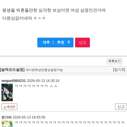
평생을 뒤흔들만한 심각한 보상이면 여성 심영인건가여
다윈상감이네여 ㅎㅅㅎ
|
0
개추
추천
신고
목록보기
[숨덕모드설정]
[닫기X]
게시판최상단항상설정가능
wogus6984231
2026-05-13 16:30:16
ㅋㅋㅋㅋㅋㅋㅋㅋ ㅅㅅ
0
신고
추천
핀가라
2026-05-13 18:45:56
ㅋㅋㅋㅋㅋㅋㅋㅋㅋㅋㅋㅋㅋㅋㅋㅋㅋㅋㅋㅋㅋㅋㅋㅋㅋㅋ