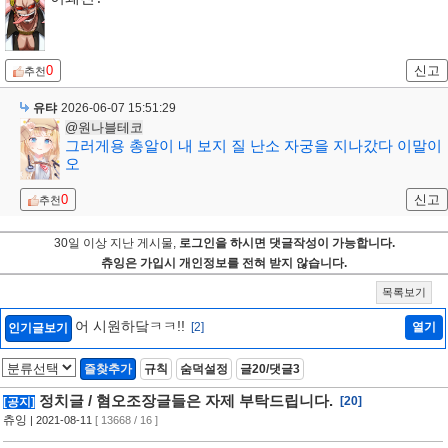
0
신고
추천
유탸
2026-06-07 15:51:29
@원나블테코
그러게용 총알이 내 보지 질 난소 자궁을 지나갔다 이말이
오
0
신고
추천
30일 이상 지난 게시물,
로그인을 하시면 댓글작성이 가능합니다.
츄잉은 가입시 개인정보를 전혀 받지 않습니다.
목록보기
어 시원하닼ㅋㅋ!!
[2]
열기
인기글보기
즐찾추가
규칙
숨덕설정
글20/댓글3
정치글 / 혐오조장글들은 자제 부탁드립니다.
[20]
[공지]
츄잉
| 2021-08-11
[ 13668 / 16 ]