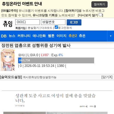
참여하기
[08월2주차]
유니크뽑기 이벤트를 시작합니다.
[참여하기]
를 누르시면 비로그
인도 참여할 수 있으며,
유니크당첨 기회
를 노려보세요!
[다시보지 않기
]
|
분실찾기
|
다크모드
|
로그인유지
회원가입
DB
뉴스
커뮤니티
애니만화
웹툰
이미지
츄온2
츄온
▼
장전된 엽총으로 성행위중 성기에 발사
DB
뉴스
커뮤니티
애니만화
웹툰
이미지
츄온2
츄온
유탸
| L:0/A:0 |
LV87
|
Exp.
4%
84/1,750
| 0 | 2026-05-11 19:53:24 | 1380 |
[숨덕모드설정]
[닫기X]
게시판최상단항상설정가능