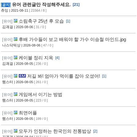
유머 관련글만 작성해주세요.
[21]
[공지]
츄잉
| 2021-08-11
[ 21564 / 8 ]
소림축구 25년 후 모습
[유머]
[1]
김괘걸
| 2026-08-06
[ 31 / 0 ]
후배 가수들이 보고 배워야 할 가수 이승철 마인드.jpg
[유머]
나스닥떡상
| 2026-08-06
[ 47 / 0 ]
케이블 정리 지옥
[유머]
[4]
김괘걸
| 2026-08-05
[ 236 / 0 ]
저길 봐! 엄마가 먹이를 잡아 오셨어!
[유머]
[1]
햄스터
| 2026-08-05
[ 261 / 0 ]
게임에서 이기는 방법
[유머]
햄스터
| 2026-08-05
[ 223 / 0 ]
최면어플
[유머]
햄스터
| 2026-08-05
[ 199 / 0 ]
모두가 인정하는 한국인의 전통밥상
[유머]
[2]
김괘걸
| 2026-08-04
[ 317 / 0 ]