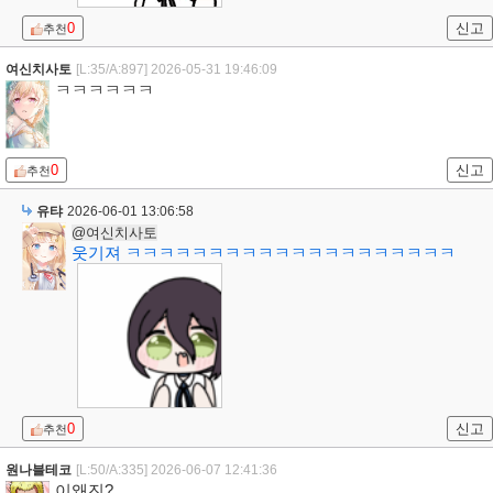
0
신고
추천
여신치사토
[L:35/A:897]
2026-05-31 19:46:09
ㅋㅋㅋㅋㅋㅋ
0
신고
추천
유탸
2026-06-01 13:06:58
@여신치사토
웃기져 ㅋㅋㅋㅋㅋㅋㅋㅋㅋㅋㅋㅋㅋㅋㅋㅋㅋㅋㅋㅋ
0
신고
추천
원나블테코
[L:50/A:335]
2026-06-07 12:41:36
이왜진?