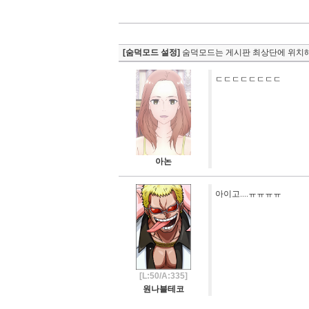
[숨덕모드 설정]
숨덕모드는 게시판 최상단에 위치해
ㄷㄷㄷㄷㄷㄷㄷㄷ
아논
아이고....ㅠㅠㅠㅠ
[L:50/A:335]
원나블테코