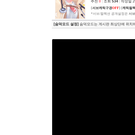
추천
0
|
조회
534
|
작성일 202
[
서브캐릭구경
OFF
]
[
캐릭컬
*서브/컬렉션 공개설정은
서브
[숨덕모드 설정]
숨덕모드는 게시판 최상단에 위치해