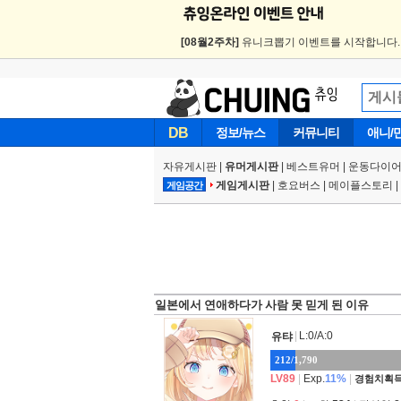
[08월2주차]
유니크뽑기 이벤트를 시작합니다
DB
정보/뉴스
커뮤니티
애니/
자유게시판
|
유머게시판
|
베스트유머
|
운동다이어
게임게시판
|
호요버스
|
메이플스토리
|
게임공간
일본에서 연애하다가 사람 못 믿게 된 이유
|
L:0/A:0
유탸
212/1,790
LV89
|
Exp.
11%
|
경험치획득