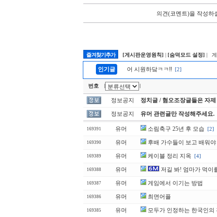
의견(코멘트)을 작성하실
즐겨찾기추가
[게시판운영원칙]
|
[숨덕모드 설정]
| 
인기글
어 시원하닼ㅋㅋ!!
[2]
번호
|
|
정보공지
정치글 / 혐오조장글들은 자제
정보공지
유머 관련글만 작성해주세요.
유머
소림축구 25년 후 모습
[2]
169391
유머
후배 가수들이 보고 배워야 
169390
유머
케이블 정리 지옥
[4]
169389
유머
저길 봐! 엄마가 먹이
169388
유머
게임에서 이기는 방법
169387
유머
최면어플
169386
유머
모두가 인정하는 한국인의
169385