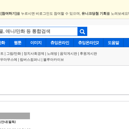
.
[참여하기]
를 누르시면 비로그인도 참여할 수 있으며,
유니크당첨 기회
를 노려보세요
만화
웹툰
이미지
츄잉온라인
츄잉온라인2
도움말
트 |
그림/만화
|
정치사회경제
|
노래방
|
음악게시판
|
후원게시판
우마무스메
|
림버스컴퍼니
|
블루아카이브
안내[필독]