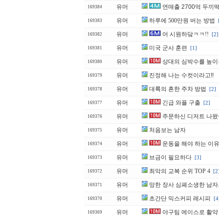
유머
연매출 2700억 두끼
169384
유머
하루에 500만원 버는 방법
169383
유머
어 시원하닼ㅋㅋ!!
[2]
169382
유머
미국 군사 훈련
[1]
169381
유머
상대의 심박수를 높이
169380
유머
진정해 나는 수컷이라고!!
169379
유머
대륙의 흔한 주차 방법
[2]
169378
유머
긴급 와플 구출
[2]
169377
유머
주문하신 디저트 나
169376
유머
처음보는 남자
169375
유머
운동을 해야 하는 이
169374
유머
브금이 필요하다
[3]
169373
유머
최악의 교복 순위 TOP 4
[2
169372
유머
망한 장사 심폐소생한 남자
169371
유머
초간단 믹스커피 레시피
[4
169370
유머
야구팀 에이스로 활약 
169369