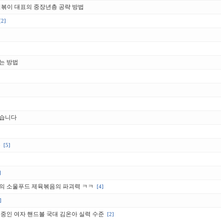
떡볶이 대표의 중장년층 공략 방법
[2]
는 방법
왔습니다
유
[5]
]
의 소울푸드 제육볶음의 파괴력 ㅋㅋ
[4]
]
중인 여자 핸드볼 국대 김온아 실력 수준
[2]