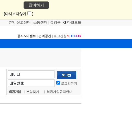
참여하기
!
[다시보지않기
]
츄잉 신고센터
|
소통센터
|
츄잉콘
|
다크모드
공지&이벤트
|
건의공간
|
로고신청
|
H
E
L
I
X
N
로그인유지
회원가입
|
분실찾기
|
회원가입규칙안내