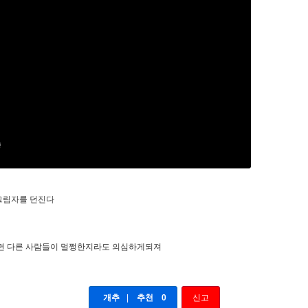
 그림자를 던진다
보면 다른 사람들이 멀쩡한지라도 의심하게되져
개추
|
추천
0
신고