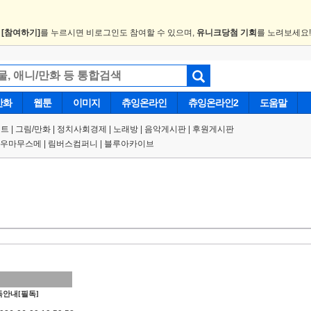
.
[참여하기]
를 누르시면 비로그인도 참여할 수 있으며,
유니크당첨 기회
를 노려보세요
만화
웹툰
이미지
츄잉온라인
츄잉온라인2
도움말
트 |
그림/만화
|
정치사회경제
|
노래방
|
음악게시판
|
후원게시판
우마무스메
|
림버스컴퍼니
|
블루아카이브
안내[필독]