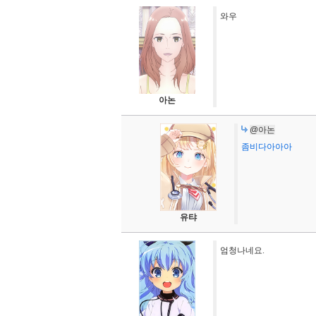
와우
아논
@아논
좀비다아아아
유탸
엄청나네요.