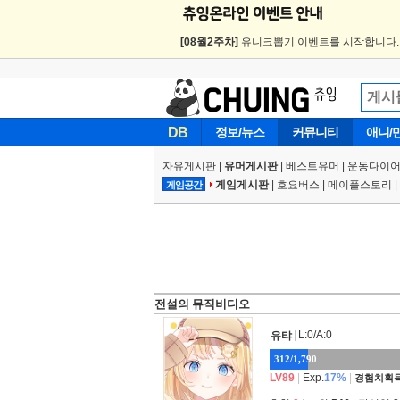
[08월2주차]
유니크뽑기 이벤트를 시작합니다
DB
정보/뉴스
커뮤니티
애니/
자유게시판
|
유머게시판
|
베스트유머
|
운동다이어
게임게시판
|
호요버스
|
메이플스토리
|
게임공간
전설의 뮤직비디오
|
L:0/A:0
유탸
312/1,790
LV89
|
Exp.
17%
|
경험치획득