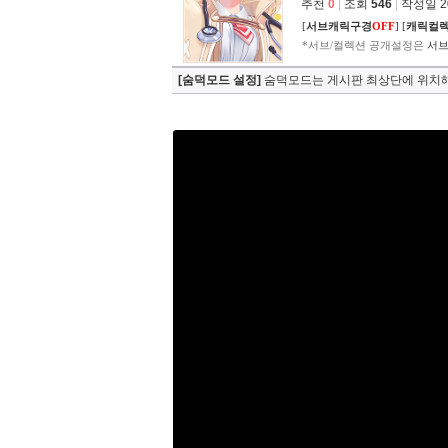
추천
0
|
조회
546
|
작성일 202
[
서브캐릭구경
OFF
]
[
캐릭컬
*서브/컬렉션 공개설정은
서브
[숨덕모드 설정]
숨덕모드는 게시판 최상단에 위치해