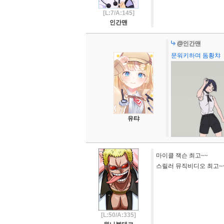
[L:7/A:145]
인간맨
@인간맨
문워키하며 돔황챠
유탸
마이클 잭슨 최고~~
스릴러 뮤직비디오 최고~
[L:50/A:335]