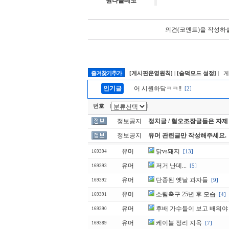
원나블테코
의견(코멘트)을 작성하실
즐겨찾기추가
[게시판운영원칙]
|
[숨덕모드 설정]
| 
인기글
어 시원하닼ㅋㅋ!!
[2]
번호
|
|
정보공지
정치글 / 혐오조장글들은 자제
정보공지
유머 관련글만 작성해주세요.
유머
닭vs돼지
[13]
169394
유머
저거 난데...
[5]
169393
유머
단종된 옛날 과자들
[9]
169392
유머
소림축구 25년 후 모습
[4]
169391
유머
후배 가수들이 보고 배워야 
169390
유머
케이블 정리 지옥
[7]
169389