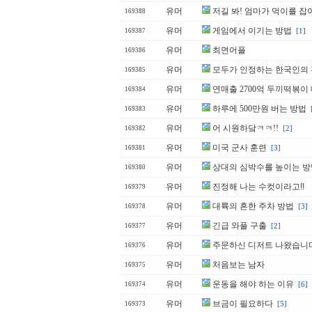
유머
저길 봐! 엄마가 먹이를 잡
169388
유머
게임에서 이기는 방법
[1]
169387
유머
최면어플
169386
유머
모두가 인정하는 한국인의
169385
유머
연매출 2700억 두끼떡볶이
169384
유머
하루에 500만원 버는 방법
169383
유머
어 시원하닼ㅋㅋ!!
[2]
169382
유머
미국 군사 훈련
[3]
169381
유머
상대의 심박수를 높이는 방
169380
유머
진정해 나는 수컷이라고!!
169379
유머
대륙의 흔한 주차 방법
[3]
169378
유머
긴급 와플 구출
[2]
169377
유머
주문하신 디저트 나왔습니
169376
유머
처음보는 남자
169375
유머
운동을 해야 하는 이유
[6]
169374
유머
브금이 필요하다
[5]
169373