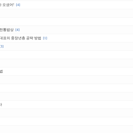
아 오셨어!
[4]
 전통밥상
[4]
 대표의 중장년층 공략 방법
[1]
[3]
법
다