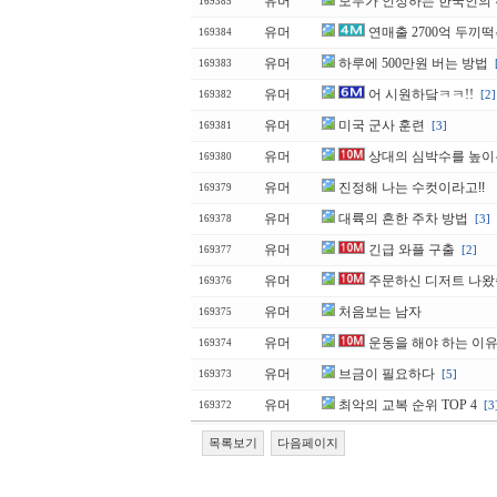
유머
모두가 인정하는 한국인의
169385
유머
연매출 2700억 두끼
169384
유머
하루에 500만원 버는 방법
169383
유머
어 시원하닼ㅋㅋ!!
[2]
169382
유머
미국 군사 훈련
[3]
169381
유머
상대의 심박수를 높이
169380
유머
진정해 나는 수컷이라고!!
169379
유머
대륙의 흔한 주차 방법
[3]
169378
유머
긴급 와플 구출
[2]
169377
유머
주문하신 디저트 나
169376
유머
처음보는 남자
169375
유머
운동을 해야 하는 이
169374
유머
브금이 필요하다
[5]
169373
유머
최악의 교복 순위 TOP 4
[3
169372
목록보기
다음페이지