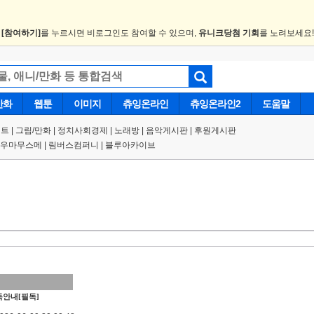
.
[참여하기]
를 누르시면 비로그인도 참여할 수 있으며,
유니크당첨 기회
를 노려보세요
만화
웹툰
이미지
츄잉온라인
츄잉온라인2
도움말
트 |
그림/만화
|
정치사회경제
|
노래방
|
음악게시판
|
후원게시판
우마무스메
|
림버스컴퍼니
|
블루아카이브
안내[필독]