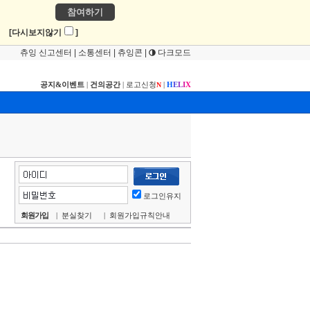
참여하기
!
[다시보지않기
]
츄잉 신고센터
|
소통센터
|
츄잉콘
|
다크모드
공지&이벤트
|
건의공간
|
로고신청
|
H
E
L
I
X
N
로그인유지
회원가입
|
분실찾기
|
회원가입규칙안내