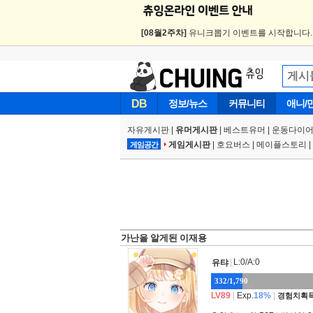
[08월2주차]
유니크뽑기 이벤트를 시작합니다
DB
정보/뉴스
커뮤니티
애니/
자유게시판
|
유머게시판
|
베스트유머
|
운동다이어
게임게시판
|
호요버스
|
메이플스토리
|
게임공간
가난을 알게된 이재용
|
L:0/A:0
유탸
332/1,790
LV89
|
Exp.
18%
|
경험치획득