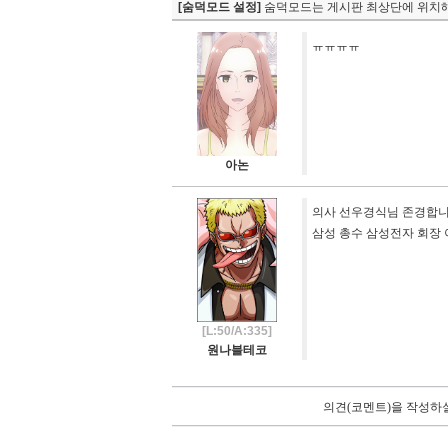
[숨덕모드 설정]
숨덕모드는 게시판 최상단에 위치해
ㅠㅠㅠㅠ
아논
의사 선우경식님 존경합
삼성 총수 삼성전자 회장
[L:50/A:335]
원나블테코
의견(코멘트)을 작성하실