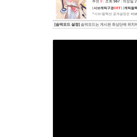
추천
0
|
조회
567
|
작성일 202
[
서브캐릭구경
OFF
]
[
캐릭컬
*서브/컬렉션 공개설정은
서브
[숨덕모드 설정]
숨덕모드는 게시판 최상단에 위치해