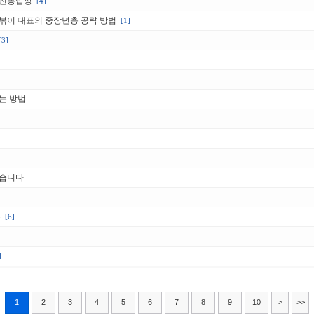
 전통밥상
[4]
떡볶이 대표의 중장년층 공략 방법
[1]
[3]
는 방법
왔습니다
유
[6]
]
1
2
3
4
5
6
7
8
9
10
>
>>