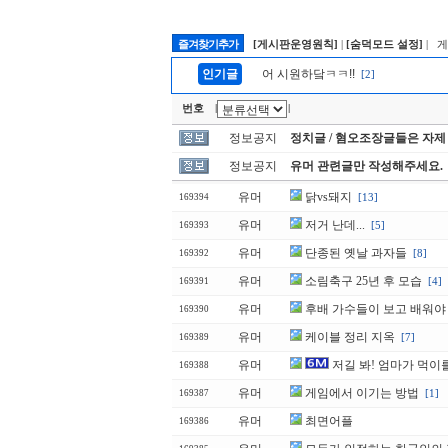
즐겨찾기추가
[게시판운영원칙]
|
[숨덕모드 설정]
| 
인기글
어 시원하닼ㅋㅋ!!
[2]
번호
|
|
정보공지
정치글 / 혐오조장글들은 자제
정보공지
유머 관련글만 작성해주세요.
유머
닭vs돼지
[13]
169394
유머
저거 난데...
[5]
169393
유머
단종된 옛날 과자들
[8]
169392
유머
소림축구 25년 후 모습
[4]
169391
유머
후배 가수들이 보고 배워야 
169390
유머
케이블 정리 지옥
[7]
169389
유머
저길 봐! 엄마가 먹이
169388
유머
게임에서 이기는 방법
[1]
169387
유머
최면어플
169386