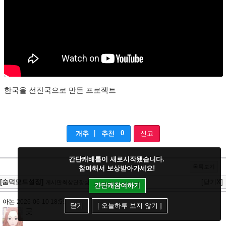
한국을 선진국으로 만든 프로젝트
|
0
개추
추천
신고
간단캐배틀이 새로시작됐습니다.
목록보기
참여해서 보상받아가세요!
[숨덕모드설정]
[닫기X]
게시판최상단항상설정가능
간단캐참여하기
아논
2026-06-10 18:59:21
닫기
[ 오늘하루 보지 않기 ]
굿