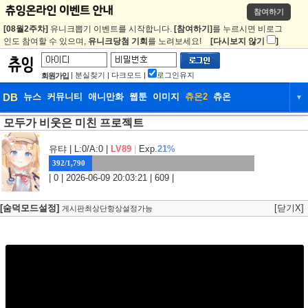
참여하기
[08월2주차]
유니크뽑기 이벤트를 시작합니다.
[참여하기]
를 누르시면 비로그
인도 참여할 수 있으며,
유니크당첨 기회
를 노려보세요!
[다시보지 않기
]
|
분실찾기
|
다크모드
|
로그인유지
회원가입
DB
뉴스
커뮤니티
애니만화
웹툰
이미지
츄온2
츄온
▼
모두가 비웃은 미친 프로젝트
DB
뉴스
커뮤니티
애니만화
웹툰
이미지
츄온2
츄온
유탸
| L:0/A:0 |
LV89
|
Exp.
21%
392/1,790
| 0 | 2026-06-09 20:03:21 | 609 |
[숨덕모드설정]
[닫기X]
게시판최상단항상설정가능