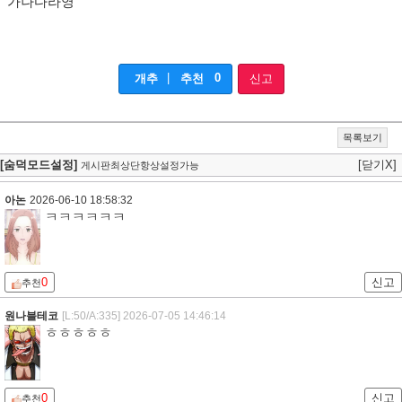
가나다라영
|
0
개추
추천
신고
목록보기
[숨덕모드설정]
[닫기X]
게시판최상단항상설정가능
아논
2026-06-10 18:58:32
ㅋㅋㅋㅋㅋㅋ
0
신고
추천
원나블테코
[L:50/A:335]
2026-07-05 14:46:14
ㅎㅎㅎㅎㅎ
0
신고
추천