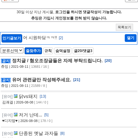
30일 이상 지난 게시물,
로그인을 하시면 댓글작성이 가능합니다.
츄잉은 가입시 개인정보를 전혀 받지 않습니다.
목록보기
어 시원하닼ㅋㅋ!!
[2]
열기
인기글보기
즐찾추가
규칙
숨덕설정
글20/댓글3
정치글 / 혐오조장글들은 자제 부탁드립니다.
[20]
[공지]
츄잉
| 2021-08-11
[ 13681 / 16 ]
유머 관련글만 작성해주세요.
[21]
[공지]
츄잉
| 2021-08-11
[ 21589 / 8 ]
닭vs돼지
[유머]
[13]
김괘걸
| 2026-08-08
[ 144 / 0 ]
저거 난데...
[유머]
[5]
♥디지땅♥
| 2026-08-08
[ 178 / 0 ]
단종된 옛날 과자들
[유머]
[8]