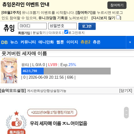
참여하기
[08월2주차]
유니크뽑기 이벤트를 시작합니다.
[참여하기]
를 누르시면 비로그
인도 참여할 수 있으며,
유니크당첨 기회
를 노려보세요!
[다시보지 않기
]
|
분실찾기
|
다크모드
|
로그인유지
회원가입
DB
뉴스
커뮤니티
애니만화
웹툰
이미지
츄온2
츄온
▼
웃겨버린 세자매 이름
DB
뉴스
커뮤니티
애니만화
웹툰
이미지
츄온2
츄온
유탸
| L:0/A:0 |
LV89
|
Exp.
25%
462/1,790
| 0 | 2026-06-09 20:11:56 | 696 |
[숨덕모드설정]
[닫기X]
게시판최상단항상설정가능