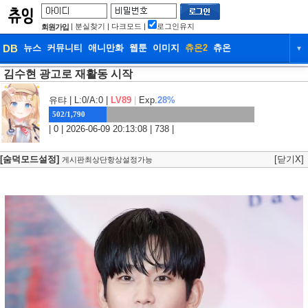
|
분실찾기
|
다크모드
|
로그인유지
회원가입
DB
뉴스
커뮤니티
애니만화
웹툰
이미지
츄온2
츄온
▼
김수현 광고로 재활동 시작
DB
뉴스
커뮤니티
애니만화
웹툰
이미지
츄온2
츄온
유탸
| L:0/A:0 |
LV89
|
Exp.
28%
502/1,790
| 0 | 2026-06-09 20:13:08 | 738 |
[숨덕모드설정]
[닫기X]
게시판최상단항상설정가능