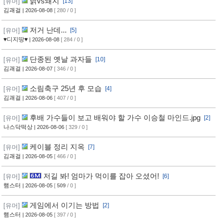
닭vs돼지
[유머]
[13]
김괘걸
| 2026-08-08
[ 280 / 0 ]
저거 난데...
[유머]
[5]
♥디지땅♥
| 2026-08-08
[ 284 / 0 ]
단종된 옛날 과자들
[유머]
[10]
김괘걸
| 2026-08-07
[ 346 / 0 ]
소림축구 25년 후 모습
[유머]
[4]
김괘걸
| 2026-08-06
[ 407 / 0 ]
후배 가수들이 보고 배워야 할 가수 이승철 마인드.jpg
[유머]
[2]
나스닥떡상
| 2026-08-06
[ 329 / 0 ]
케이블 정리 지옥
[유머]
[7]
김괘걸
| 2026-08-05
[ 466 / 0 ]
저길 봐! 엄마가 먹이를 잡아 오셨어!
[유머]
[6]
햄스터
| 2026-08-05
[
509
/ 0 ]
게임에서 이기는 방법
[유머]
[2]
햄스터
| 2026-08-05
[ 397 / 0 ]