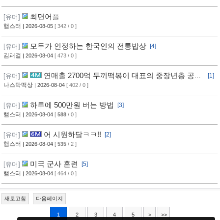
최면어플
[유머]
햄스터
| 2026-08-05
[ 342 / 0 ]
모두가 인정하는 한국인의 전통밥상
[유머]
[4]
김괘걸
| 2026-08-04
[ 473 / 0 ]
연매출 2700억 두끼떡볶이 대표의 중장년층 공략
[유머]
[1]
방법
나스닥떡상
| 2026-08-04
[ 402 / 0 ]
하루에 500만원 버는 방법
[유머]
[3]
햄스터
| 2026-08-04
[
588
/ 0 ]
어 시원하닼ㅋㅋ!!
[유머]
[2]
햄스터
| 2026-08-04
[
535
/ 2 ]
미국 군사 훈련
[유머]
[5]
햄스터
| 2026-08-04
[ 464 / 0 ]
새로고침
다음페이지
1
2
3
4
5
>
>>