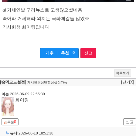
ai 가세연발 구라뉴스로 고생많으셨네용
죽어라 거세해라 외치는 극좌메갈들 많았죠
기사회생 화이팅입니다
|
0
개추
추천
신고
목록보기
[숨덕모드설정]
[닫기X]
게시판최상단항상설정가능
아논
2026-06-09 22:55:39
화이팅
0
신고
추천
유탸
2026-06-10 18:51:38