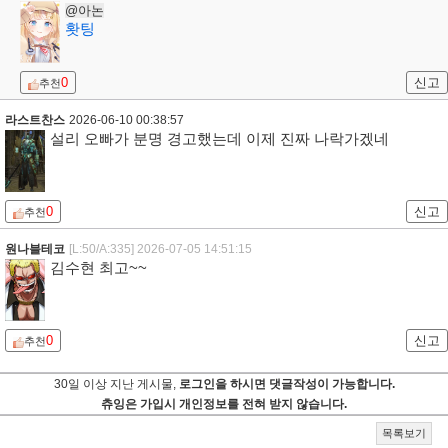
@아논
홧팅
0
신고
추천
라스트찬스
2026-06-10 00:38:57
설리 오빠가 분명 경고했는데 이제 진짜 나락가겠네
0
신고
추천
원나블테코
[L:50/A:335]
2026-07-05 14:51:15
김수현 최고~~
0
신고
추천
30일 이상 지난 게시물,
로그인을 하시면 댓글작성이 가능합니다.
츄잉은 가입시 개인정보를 전혀 받지 않습니다.
목록보기