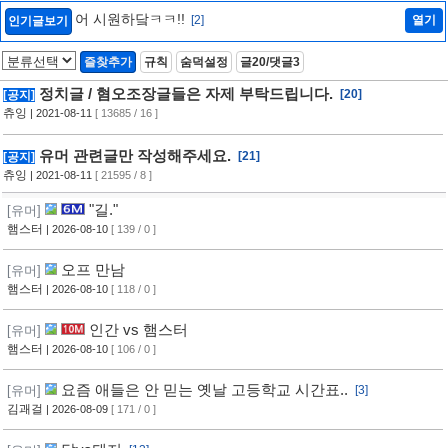
어 시원하닼ㅋㅋ!!
[2]
열기
인기글보기
즐찾추가
규칙
숨덕설정
글20/댓글3
정치글 / 혐오조장글들은 자제 부탁드립니다.
[20]
[공지]
츄잉
| 2021-08-11
[ 13685 / 16 ]
유머 관련글만 작성해주세요.
[21]
[공지]
츄잉
| 2021-08-11
[ 21595 / 8 ]
"길."
[유머]
햄스터
| 2026-08-10
[ 139 / 0 ]
오프 만남
[유머]
햄스터
| 2026-08-10
[ 118 / 0 ]
인간 vs 햄스터
[유머]
햄스터
| 2026-08-10
[ 106 / 0 ]
요즘 애들은 안 믿는 옛날 고등학교 시간표..
[유머]
[3]
김괘걸
| 2026-08-09
[ 171 / 0 ]