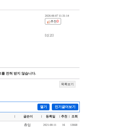
2026-06-07 11:31:14
0
추천
[신고]
를 전혀 받지 않습니다.
목록보기
열기
인기글더보기
글쓴이
등록일
추천
조회
|
|
|
|
츄잉
2021-08-11
16
13668