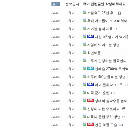
정보공지
유머 관련글만 작성해주세요.
유머
소림축구 25년 후 모습
169391
유머
후배 가수들이 보고 배워야 
169390
유머
케이블 정리 지옥
[4]
169389
유머
저길 봐! 엄마가 먹이
169388
유머
게임에서 이기는 방법
169387
유머
최면어플
169386
유머
모두가 인정하는 한국인의
169385
유머
연매출 2700억 두끼
169384
유머
하루에 500만원 버는 방법
169383
유머
어 시원하닼ㅋㅋ!!
[2]
169382
유머
미국 군사 훈련
[1]
169381
유머
상대의 심박수를 높이
169380
유머
진정해 나는 수컷이라고!!
169379
유머
대륙의 흔한 주차 방법
[2]
169378
유머
긴급 와플 구출
[2]
169377