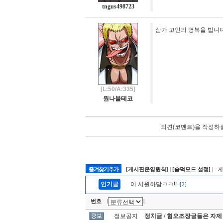
tngus498723
삼가 고인의 명복을 빕니
[L:50/A:335]
원나블테코
의견(코멘트)을 작성하실
즐겨찾기추가
[게시판운영원칙]
|
[숨덕모드 설정]
| 
인기글
어 시원하닼ㅋㅋ!!
[2]
번호
|
|
정보공지
정치글 / 혐오조장글들은 자제