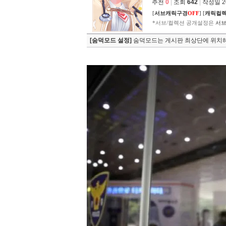
추천
0
|
조회
642
|
작성일 202
[
서브캐릭구경
OFF
]
[
캐릭컬
*서브/컬렉션 공개설정은
서브
[숨덕모드 설정]
숨덕모드는 게시판 최상단에 위치해