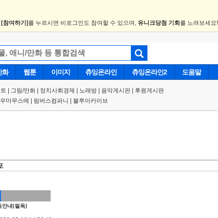
.
[참여하기]
를 누르시면 비로그인도 참여할 수 있으며,
유니크당첨 기회
를 노려보세요
만화
웹툰
이미지
츄잉온라인
츄잉온라인2
도움말
트 |
그림/만화
|
정치사회경제
|
노래방
|
음악게시판
|
후원게시판
우마무스메
|
림버스컴퍼니
|
블루아카이브
포
안내[필독]