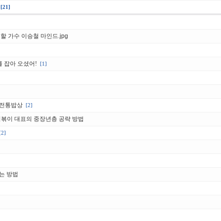
[21]
할 가수 이승철 마인드.jpg
를 잡아 오셨어!
[1]
 전통밥상
[2]
떡볶이 대표의 중장년층 공략 방법
[2]
는 방법