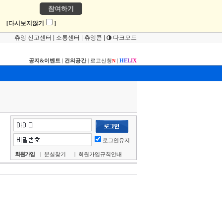
참여하기
!
[다시보지않기
]
츄잉 신고센터
|
소통센터
|
츄잉콘
|
다크모드
공지&이벤트
|
건의공간
|
로고신청
|
H
E
L
I
X
N
로그인유지
회원가입
|
분실찾기
|
회원가입규칙안내