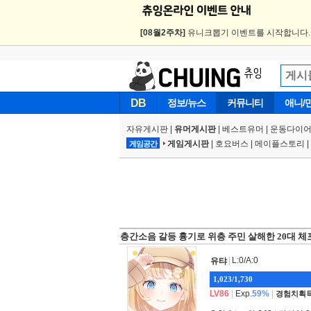
[08월2주차]
유니크뽑기 이벤트를 시작합니다
DB
정보/뉴스
커뮤니티
애니/
자유게시판
|
유머게시판
|
베스트유머
|
운동다이어
게임게시판
|
호요버스
|
메이플스토리
|
게임공간
층간소음 갈등 흉기로 위층 주민 살해한 20대 체
|
L:0/A:0
유탸
1,023/1,730
LV86
|
Exp.
59%
|
경험치획득